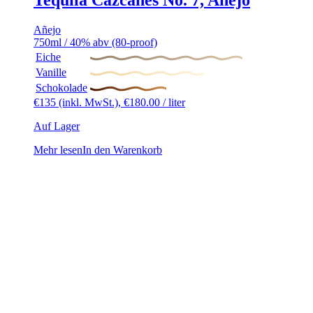
Tequila Cazcanes No. 7, Añejo
Añejo
750ml / 40% abv (80-proof)
Eiche
Vanille
Schokolade
€
135
(inkl. MwSt.),
€
180.00
/ liter
Auf Lager
Mehr lesen
In den Warenkorb