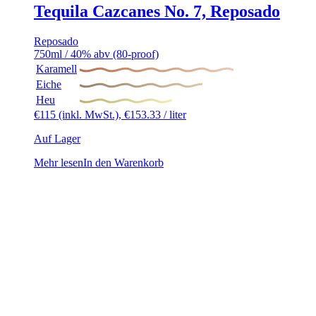
Tequila Cazcanes No. 7, Reposado
Reposado
750ml / 40% abv (80-proof)
Karamell
Eiche
Heu
€
115
(inkl. MwSt.),
€
153.33
/ liter
Auf Lager
Mehr lesen
In den Warenkorb