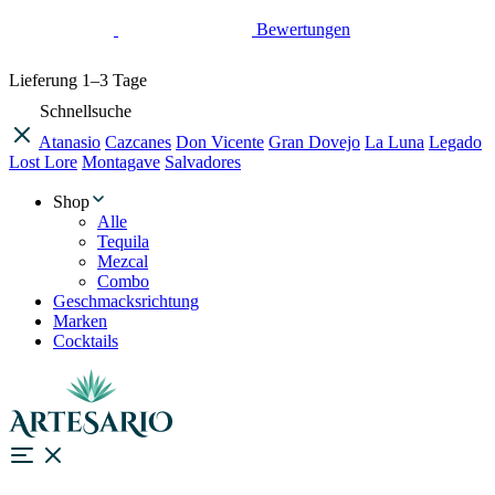
Bewertungen
Lieferung
1–3 Tage
Schnellsuche
Atanasio
Cazcanes
Don Vicente
Gran Dovejo
La Luna
Legado
Lost Lore
Montagave
Salvadores
Shop
Alle
Tequila
Mezcal
Combo
Geschmacksrichtung
Marken
Cocktails