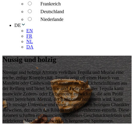
Frankreich
Deutschland
Niederlande
DE
EN
FR
NL
DA
Nussig und holzig
Nussige und holzige Aromen verleihen Tequila und Mezcal eine
reiche, erdige Komplexität. Tequila zeigt oft einen Hauch von
Mandeln oder Cashewnüssen zusammen mit Eicheneinflüssen aus
der Reifung und bietet Wärme und Tiefe. Gereifter Tequila kann
nuancierte Zedern- oder Eichennoten entwickeln, die sein Profil
weiter bereichern. Mezcal, der traditionell hergestellt wird, kann
auch nussige Untertöne und einen ausgeprägten holzigen Charakter
aufweisen, der durch das Rösten von Agavenherzen entsteht. Diese
Aromen schaffen ein nuanciertes, robustes Geschmackserlebnis und
zelebrieren Mexikos handwerklich hergestellte Spirituosen.