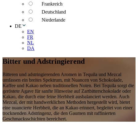
Frankreich
Deutschland
Niederlande
DE
EN
FR
NL
DA
Bitter und Adstringierend
Bitteren und adstringierenden Aromen in Tequila und Mezcal
umfassen ein breites Spektrum, mit Nuancen von Schokolade,
Kaffee und Kakao neben traditionellen Noten. Bei Tequila sorgt die
geröstete Agave für sanfte Hinweise auf Zartbitterschokolade oder
Kakao, die durch eine feine Herbheit ausbalanciert werden. Auch
Mezcal, der mit handwerklichen Methoden hergestellt wird, bietet
eine nuancierte Herbheit, die an Kakao erinnert, begleitet von einer
trocknenden Adstringenz, die den Gaumen mit raffinierten
Geschmacksschichten bereichert.