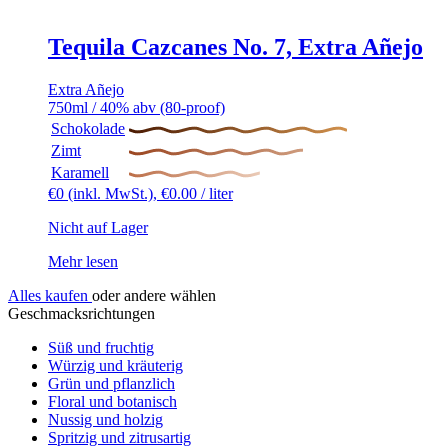
Tequila Cazcanes No. 7, Extra Añejo
Extra Añejo
750ml / 40% abv (80-proof)
Schokolade
Zimt
Karamell
€
0
(inkl. MwSt.),
€
0.00
/ liter
Nicht auf Lager
Mehr lesen
Alles kaufen
oder andere wählen
Geschmacksrichtungen
Süß und fruchtig
Würzig und kräuterig
Grün und pflanzlich
Floral und botanisch
Nussig und holzig
Spritzig und zitrusartig