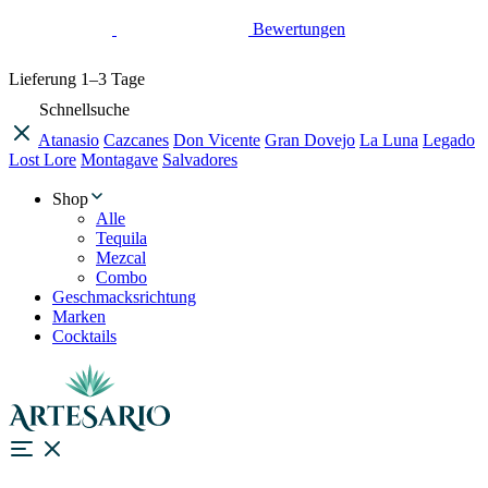
Bewertungen
Lieferung
1–3 Tage
Schnellsuche
Atanasio
Cazcanes
Don Vicente
Gran Dovejo
La Luna
Legado
Lost Lore
Montagave
Salvadores
Shop
Alle
Tequila
Mezcal
Combo
Geschmacksrichtung
Marken
Cocktails