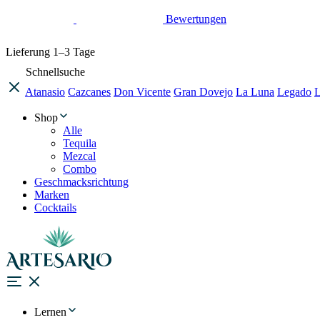
Bewertungen
Lieferung
1–3 Tage
Schnellsuche
Atanasio
Cazcanes
Don Vicente
Gran Dovejo
La Luna
Legado
L
Shop
Alle
Tequila
Mezcal
Combo
Geschmacksrichtung
Marken
Cocktails
Lernen