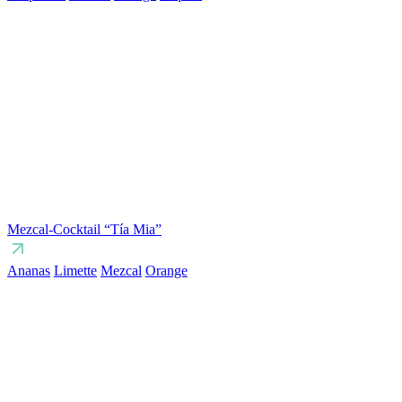
Mezcal-Cocktail “Tía Mia”
Ananas
Limette
Mezcal
Orange