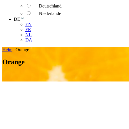
Deutschland
Niederlande
DE
EN
FR
NL
DA
Heim
|
Orange
Orange