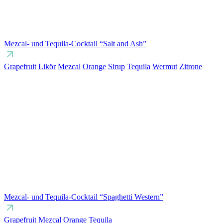
Mezcal- und Tequila-Cocktail “Salt and Ash”
Grapefruit
Likör
Mezcal
Orange
Sirup
Tequila
Wermut
Zitrone
Mezcal- und Tequila-Cocktail “Spaghetti Western”
Grapefruit
Mezcal
Orange
Tequila