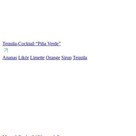
Tequila-Cocktail “Piña Verde”
Ananas
Likör
Limette
Orange
Sirup
Tequila