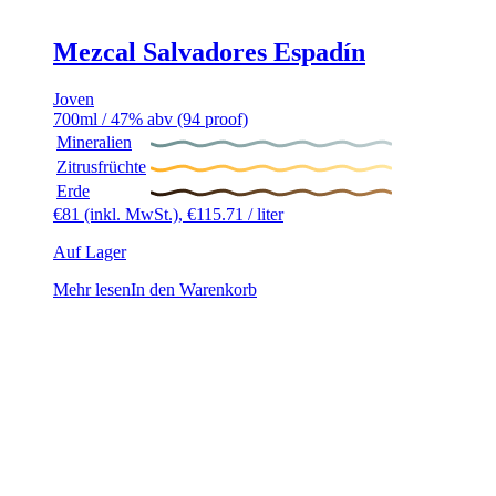
Mezcal Salvadores Espadín
Joven
700ml / 47% abv (94 proof)
Mineralien
Zitrusfrüchte
Erde
€
81
(inkl. MwSt.),
€
115.71
/ liter
Auf Lager
Mehr lesen
In den Warenkorb