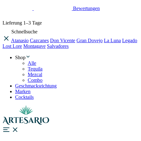
Bewertungen
Lieferung
1–3 Tage
Schnellsuche
Atanasio
Cazcanes
Don Vicente
Gran Dovejo
La Luna
Legado
Lost Lore
Montagave
Salvadores
Shop
Alle
Tequila
Mezcal
Combo
Geschmacksrichtung
Marken
Cocktails