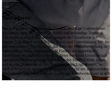
Salvadores
Das in Tlacolula de Matamoros, Oaxaca, ansässige Unternehmen
Salvadores steht als Symbol für Stärke und beständige Tradition.
Der Name, kraftvoll und zeitlos, spiegelt die Grundwerte der
Familie Salvadores wider: Stärke, Kürze und Unterstützung. Mit der
tief verwurzelten Verpflichtung, das Erbe der Mezcalherstellung zu
retten und zu ehren, verkörpert jede Flasche die lebendigen
Traditionen des täglichen Lebens in dieser verehrten Gemeinschaft.
Salvadores Mezcal hat seine Wurzeln in den frühen 1900er Jahren
und ist eine Hommage an den Pioniergeist des Urgroßvaters. So
wird sichergestellt, dass jeder Schluck die Essenz der angestammten
Wurzeln und eine Verpflichtung zu zeitloser Handwerkskunst in sich
trägt.