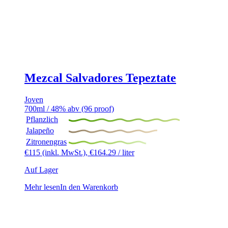
Mezcal Salvadores Tepeztate
Joven
700ml / 48% abv (96 proof)
Pflanzlich
Jalapeño
Zitronengras
€
115
(inkl. MwSt.),
€
164.29
/ liter
Auf Lager
Mehr lesen
In den Warenkorb