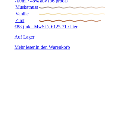
700ml / 48% abv (96 proof)
Muskatnuss
Vanille
Zimt
€
88
(inkl. MwSt.),
€
125.71
/ liter
Auf Lager
Mehr lesen
In den Warenkorb