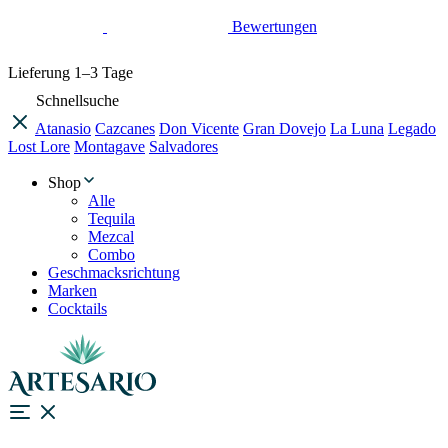
Bewertungen
Lieferung
1–3 Tage
Schnellsuche
Atanasio
Cazcanes
Don Vicente
Gran Dovejo
La Luna
Legado
Lost Lore
Montagave
Salvadores
Shop
Alle
Tequila
Mezcal
Combo
Geschmacksrichtung
Marken
Cocktails