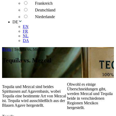
Frankreich
Deutschland
Niederlande
DE
EN
FR
NL
DA
Heim
|
Tequila vs. Mezcal
Tequila vs. Mezcal
Obwohl es einige
Tequila und Mezcal sind beides
Überschneidungen gibt,
Spirituosen auf Agavenbasis, wobei
werden Mezcal und Tequila
Tequila eine bestimmte Art von Mezcal
beide in verschiedenen
ist. Tequila wird ausschließlich aus der
Regionen Mexikos
Blauen Agave hergestellt.
hergestellt.