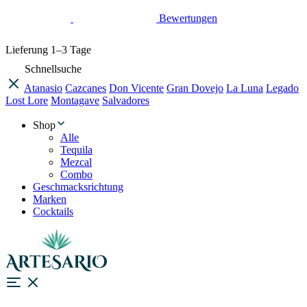
Bewertungen
Lieferung
1–3 Tage
Schnellsuche
Atanasio
Cazcanes
Don Vicente
Gran Dovejo
La Luna
Legado
Lost Lore
Montagave
Salvadores
Shop
Alle
Tequila
Mezcal
Combo
Geschmacksrichtung
Marken
Cocktails