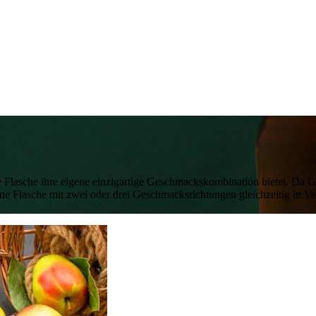
de Flasche ihre eigene einzigartige Geschmackskombination bietet. Da
ne Flasche mit zwei oder drei Geschmacksrichtungen gleichzeitig in V