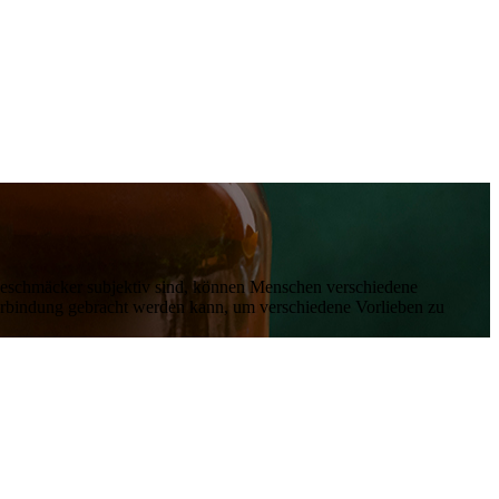
 Geschmäcker subjektiv sind, können Menschen verschiedene
erbindung gebracht werden kann, um verschiedene Vorlieben zu