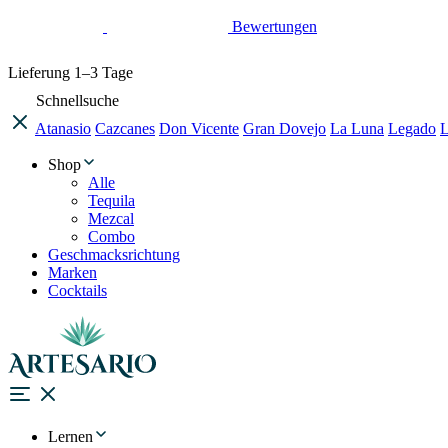
Bewertungen
Lieferung
1–3 Tage
Schnellsuche
Atanasio
Cazcanes
Don Vicente
Gran Dovejo
La Luna
Legado
L
Shop
Alle
Tequila
Mezcal
Combo
Geschmacksrichtung
Marken
Cocktails
Lernen