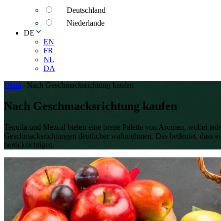
Deutschland
Niederlande
DE
EN
FR
NL
DA
Heim
|
Nach Geschmacksrichtung kaufen
Nach Geschmacksrichtung kaufen
Tequila und Mezcal bieten eine breite Palette von Aromen, wobei je
Geschmacksrichtungen deutlicher wahrnehmen. Das bedeutet, dass ei
berücksichtigen.