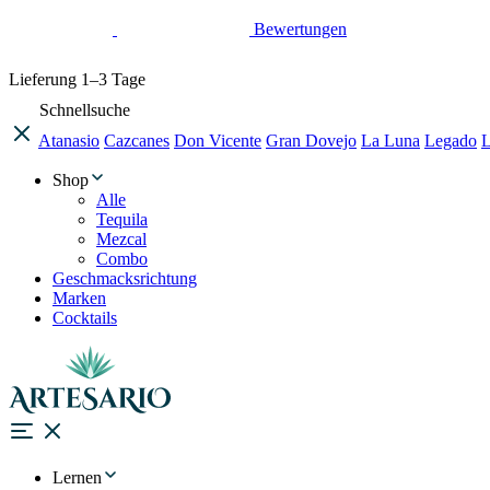
Bewertungen
Lieferung
1–3 Tage
Schnellsuche
Atanasio
Cazcanes
Don Vicente
Gran Dovejo
La Luna
Legado
L
Shop
Alle
Tequila
Mezcal
Combo
Geschmacksrichtung
Marken
Cocktails
Lernen