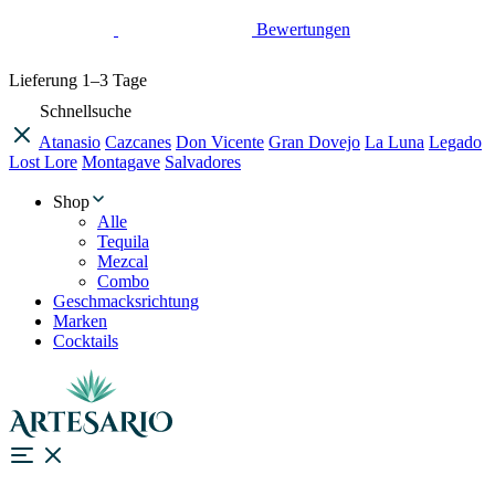
Bewertungen
Lieferung
1–3 Tage
Schnellsuche
Atanasio
Cazcanes
Don Vicente
Gran Dovejo
La Luna
Legado
Lost Lore
Montagave
Salvadores
Shop
Alle
Tequila
Mezcal
Combo
Geschmacksrichtung
Marken
Cocktails