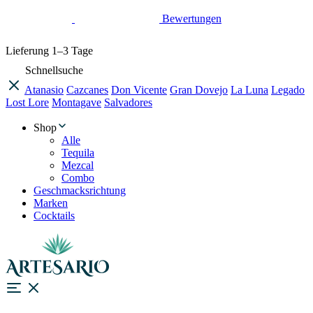
Bewertungen
Lieferung
1–3 Tage
Schnellsuche
Atanasio
Cazcanes
Don Vicente
Gran Dovejo
La Luna
Legado
Lost Lore
Montagave
Salvadores
Shop
Alle
Tequila
Mezcal
Combo
Geschmacksrichtung
Marken
Cocktails