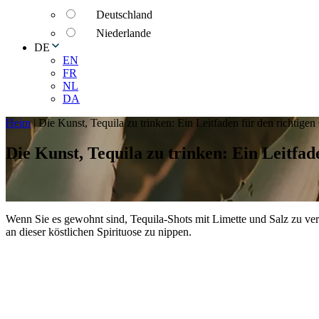
Deutschland
Niederlande
DE
EN
FR
NL
DA
Heim
|
Die Kunst, Tequila zu trinken: Ein Leitfaden für den richtige
Die Kunst, Tequila zu trinken: Ein Leitfad
Wenn Sie es gewohnt sind, Tequila-Shots mit Limette und Salz zu ve
an dieser köstlichen Spirituose zu nippen.