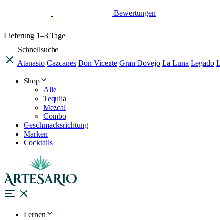
Bewertungen
Lieferung
1–3 Tage
Schnellsuche
Atanasio
Cazcanes
Don Vicente
Gran Dovejo
La Luna
Legado
L
Shop
Alle
Tequila
Mezcal
Combo
Geschmacksrichtung
Marken
Cocktails
Lernen