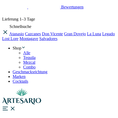
Bewertungen
Lieferung
1–3 Tage
Schnellsuche
Atanasio
Cazcanes
Don Vicente
Gran Dovejo
La Luna
Legado
Lost Lore
Montagave
Salvadores
Shop
Alle
Tequila
Mezcal
Combo
Geschmacksrichtung
Marken
Cocktails