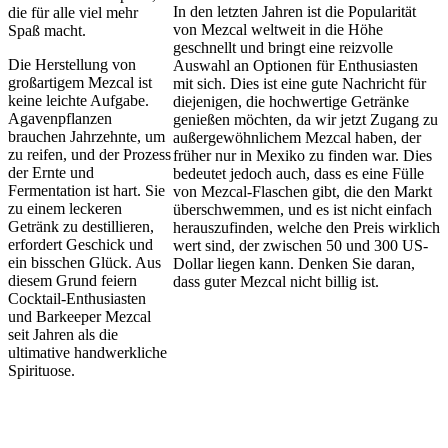
In den letzten Jahren ist die Popularität
die für alle viel mehr
von Mezcal weltweit in die Höhe
Spaß macht.
geschnellt und bringt eine reizvolle
Die Herstellung von
Auswahl an Optionen für Enthusiasten
großartigem Mezcal ist
mit sich. Dies ist eine gute Nachricht für
keine leichte Aufgabe.
diejenigen, die hochwertige Getränke
Agavenpflanzen
genießen möchten, da wir jetzt Zugang zu
brauchen Jahrzehnte, um
außergewöhnlichem Mezcal haben, der
zu reifen, und der Prozess
früher nur in Mexiko zu finden war. Dies
der Ernte und
bedeutet jedoch auch, dass es eine Fülle
Fermentation ist hart. Sie
von Mezcal-Flaschen gibt, die den Markt
zu einem leckeren
überschwemmen, und es ist nicht einfach
Getränk zu destillieren,
herauszufinden, welche den Preis wirklich
erfordert Geschick und
wert sind, der zwischen 50 und 300 US-
ein bisschen Glück. Aus
Dollar liegen kann. Denken Sie daran,
diesem Grund feiern
dass guter Mezcal nicht billig ist.
Cocktail-Enthusiasten
und Barkeeper Mezcal
seit Jahren als die
ultimative handwerkliche
Spirituose.