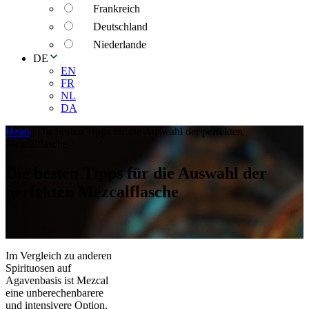
Frankreich
Deutschland
Niederlande
DE
EN
FR
NL
DA
Heim
|
Die besten Tipps für die Auswahl der perfekten
Mezcalflasche
Die besten Tipps für die Auswahl der
perfekten Mezcalflasche
Im Vergleich zu anderen
Spirituosen auf
Agavenbasis ist Mezcal
eine unberechenbarere
und intensivere Option,