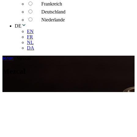
Frankreich
Deutschland
Niederlande
DE
EN
FR
NL
DA
Heim
|
Mezcal
Mezcal