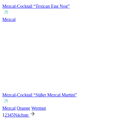
Mezcal-Cocktail “Texican Egg Nog”
Mezcal
Mezcal-Cocktail “Süßer Mezcal Martini”
Mezcal
Orange
Wermut
1
2
3
4
5
Nächste