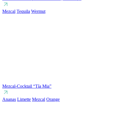
Mezcal
Tequila
Wermut
Mezcal-Cocktail “Tía Mia”
Ananas
Limette
Mezcal
Orange