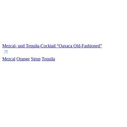
Mezcal- und Tequila-Cocktail “Oaxaca Old-Fashioned”
Mezcal
Orange
Sirup
Tequila