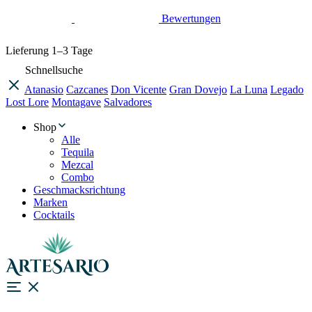
Bewertungen
Lieferung
1–3 Tage
Schnellsuche
Atanasio
Cazcanes
Don Vicente
Gran Dovejo
La Luna
Legado
Lost Lore
Montagave
Salvadores
Shop
Alle
Tequila
Mezcal
Combo
Geschmacksrichtung
Marken
Cocktails