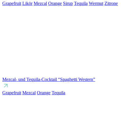
Grapefruit
Likör
Mezcal
Orange
Sirup
Tequila
Wermut
Zitrone
Mezcal- und Tequila-Cocktail “Spaghetti Western”
Grapefruit
Mezcal
Orange
Tequila