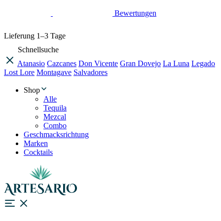
Bewertungen
Lieferung
1–3 Tage
Schnellsuche
Atanasio
Cazcanes
Don Vicente
Gran Dovejo
La Luna
Legado
Lost Lore
Montagave
Salvadores
Shop
Alle
Tequila
Mezcal
Combo
Geschmacksrichtung
Marken
Cocktails