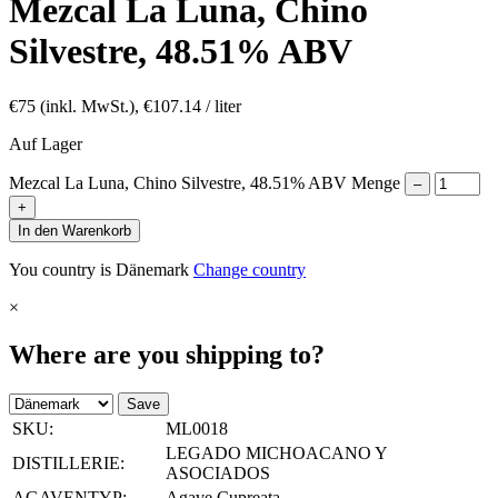
Mezcal La Luna, Chino
Silvestre, 48.51% ABV
€
75
(inkl. MwSt.),
€
107.14
/ liter
Auf Lager
Mezcal La Luna, Chino Silvestre, 48.51% ABV Menge
–
+
In den Warenkorb
You country is Dänemark
Change country
×
Where are you shipping to?
Save
SKU:
ML0018
LEGADO MICHOACANO Y
DISTILLERIE:
ASOCIADOS
AGAVENTYP:
Agave Cupreata