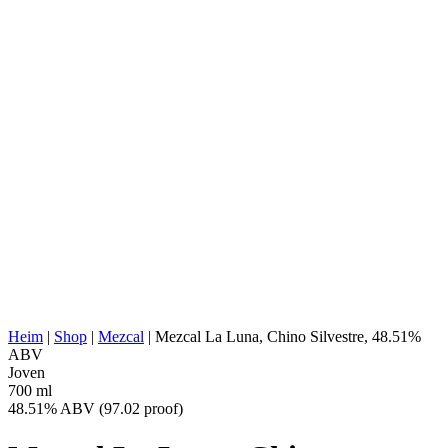
AGAVENTYP:
Agave Cupreata
AGAVENREGION:
Michoacan
DESTILLERIE-
Indaparapeo, Michoacán
STANDORT:
KOCHEN:
Unterirdischer konischer Ofen
EXTRAKTION:
Holzhäcksler
WASSERQUELLE:
Tiefwasserbrunnen
FERMENTATION:
1000 Liter Kieferholzfässer
DESTILLATION:
2x destilliert
HALTBARKEIT:
Kupferschale, Holz 'montera', Kupferkegel
AGING:
Keine
ABV/PROOF:
48.51% ABV (97.02 proof)
Ohne Zusatzstoffe, kategorisch handwerklich
SONSTIGES:
hergestellt, historisch überlieferte Herstellung
ENERGIEWERT:
269 kcal in 100 ml
Heim
|
Shop
|
Mezcal
|
Mezcal La Luna, Chino Silvestre, 48.51%
ABV
Joven
700 ml
48.51% ABV (97.02 proof)