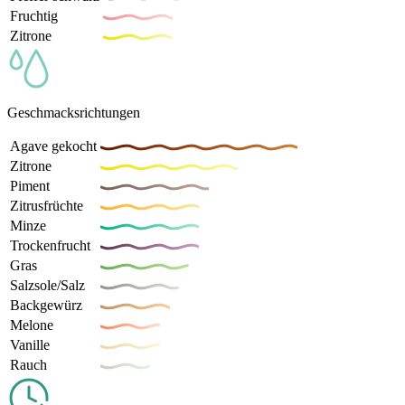
Fruchtig
Zitrone
Geschmacksrichtungen
Agave gekocht
Zitrone
Piment
Zitrusfrüchte
Minze
Trockenfrucht
Gras
Salzsole/Salz
Backgewürz
Melone
Vanille
Rauch