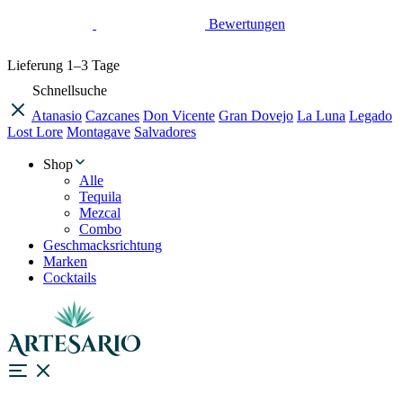
Bewertungen
Lieferung
1–3 Tage
Schnellsuche
Atanasio
Cazcanes
Don Vicente
Gran Dovejo
La Luna
Legado
Lost Lore
Montagave
Salvadores
Shop
Alle
Tequila
Mezcal
Combo
Geschmacksrichtung
Marken
Cocktails