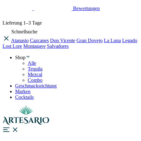
Bewertungen
Lieferung
1–3 Tage
Schnellsuche
Atanasio
Cazcanes
Don Vicente
Gran Dovejo
La Luna
Legado
Lost Lore
Montagave
Salvadores
Shop
Alle
Tequila
Mezcal
Combo
Geschmacksrichtung
Marken
Cocktails