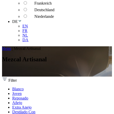
Frankreich
Deutschland
Niederlande
DE
EN
FR
NL
DA
Heim
|
Mezcal Artisanal
Mezcal Artisanal
Filter
Blanco
Joven
Reposado
Añejo
Extra Anejo
Destilado Con