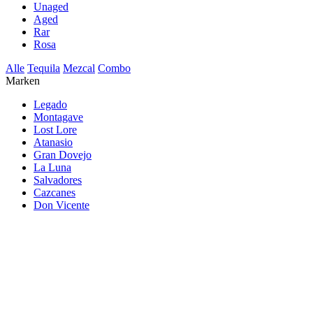
Unaged
Aged
Rar
Rosa
Alle
Tequila
Mezcal
Combo
Marken
Legado
Montagave
Lost Lore
Atanasio
Gran Dovejo
La Luna
Salvadores
Cazcanes
Don Vicente