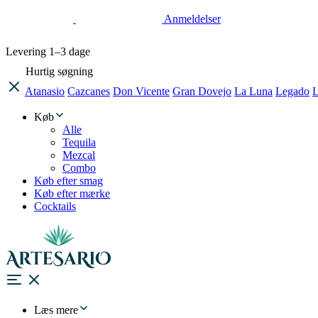
Anmeldelser
Levering
1–3 dage
Hurtig søgning
Atanasio
Cazcanes
Don Vicente
Gran Dovejo
La Luna
Legado
L
Køb
Alle
Tequila
Mezcal
Combo
Køb efter smag
Køb efter mærke
Cocktails
Læs mere