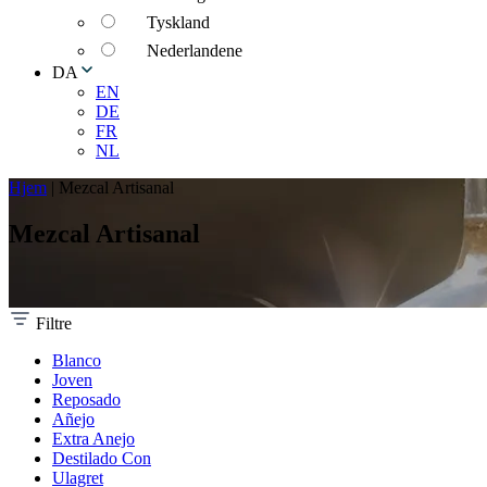
Tyskland
Nederlandene
DA
EN
DE
FR
NL
Hjem
|
Mezcal Artisanal
Mezcal Artisanal
Filtre
Blanco
Joven
Reposado
Añejo
Extra Anejo
Destilado Con
Ulagret