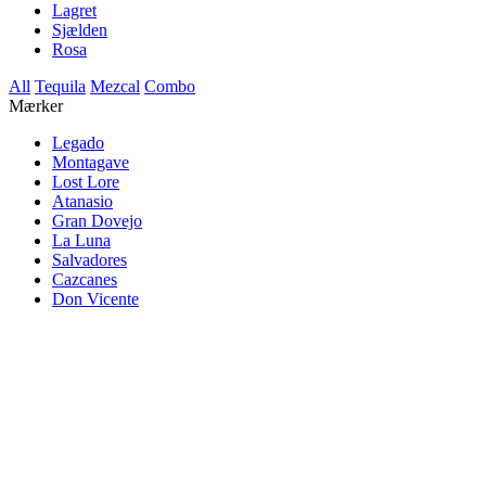
Lagret
Sjælden
Rosa
All
Tequila
Mezcal
Combo
Mærker
Legado
Montagave
Lost Lore
Atanasio
Gran Dovejo
La Luna
Salvadores
Cazcanes
Don Vicente