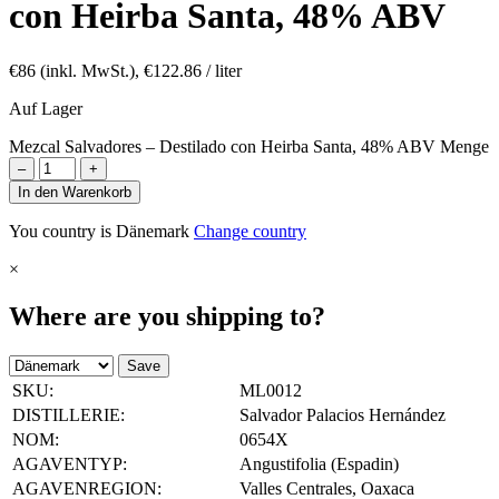
con Heirba Santa, 48% ABV
€
86
(inkl. MwSt.),
€
122.86
/ liter
Auf Lager
Mezcal Salvadores – Destilado con Heirba Santa, 48% ABV Menge
–
+
In den Warenkorb
You country is Dänemark
Change country
×
Where are you shipping to?
Save
SKU:
ML0012
DISTILLERIE:
Salvador Palacios Hernández
NOM:
0654X
AGAVENTYP:
Angustifolia (Espadin)
AGAVENREGION:
Valles Centrales, Oaxaca