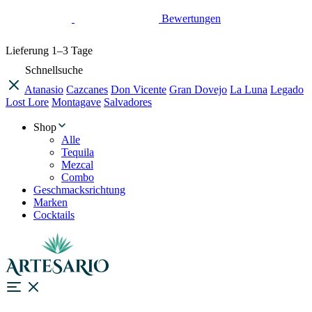
Bewertungen
Lieferung
1–3 Tage
Schnellsuche
Atanasio
Cazcanes
Don Vicente
Gran Dovejo
La Luna
Legado
Lost Lore
Montagave
Salvadores
Shop
Alle
Tequila
Mezcal
Combo
Geschmacksrichtung
Marken
Cocktails