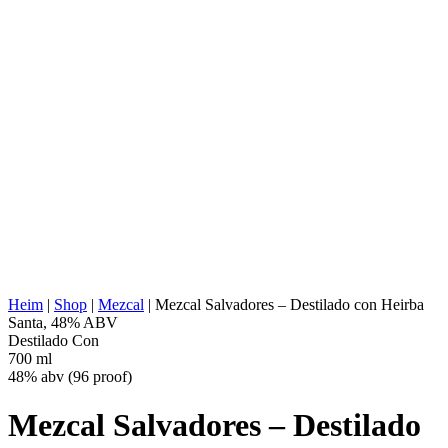
AGAVENTYP:
Angustifolia (Espadin)
AGAVENREGION:
Valles Centrales, Oaxaca
DESTILLERIE- STANDORT:
Tlacolula de Matamoros, Oaxaca
KOCHEN:
Konischer Steinofen (unterirdisch)
EXTRAKTION:
Tahona
WASSERQUELLE:
Tiefbrunnenwasser
FERMENTATION:
Holzfässer
DESTILLATION:
2x destilliert
HALTBARKEIT:
Kupfer-Destilierkolben
AGING:
Keine
ABV/PROOF:
48% abv (96 proof)
SONSTIGES:
Natürliche Aromen Hierba Santa
ENERGIEWERT:
266 kcal in 100 ml
Heim
|
Shop
|
Mezcal
|
Mezcal Salvadores – Destilado con Heirba
Santa, 48% ABV
Destilado Con
700 ml
48% abv (96 proof)
Mezcal Salvadores – Destilado