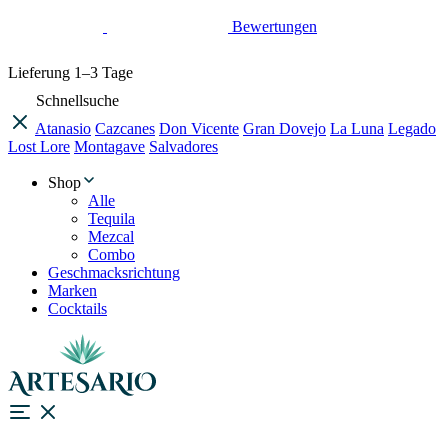
Bewertungen
Lieferung
1–3 Tage
Schnellsuche
Atanasio
Cazcanes
Don Vicente
Gran Dovejo
La Luna
Legado
Lost Lore
Montagave
Salvadores
Shop
Alle
Tequila
Mezcal
Combo
Geschmacksrichtung
Marken
Cocktails