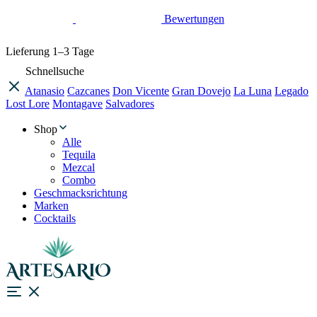
Bewertungen
Lieferung
1–3 Tage
Schnellsuche
Atanasio
Cazcanes
Don Vicente
Gran Dovejo
La Luna
Legado
Lost Lore
Montagave
Salvadores
Shop
Alle
Tequila
Mezcal
Combo
Geschmacksrichtung
Marken
Cocktails