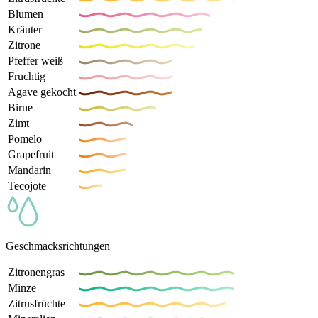
Blumen
Kräuter
Zitrone
Pfeffer weiß
Fruchtig
Agave gekocht
Birne
Zimt
Pomelo
Grapefruit
Mandarin
Tecojote
Geschmacksrichtungen
Zitronengras
Minze
Zitrusfrüchte