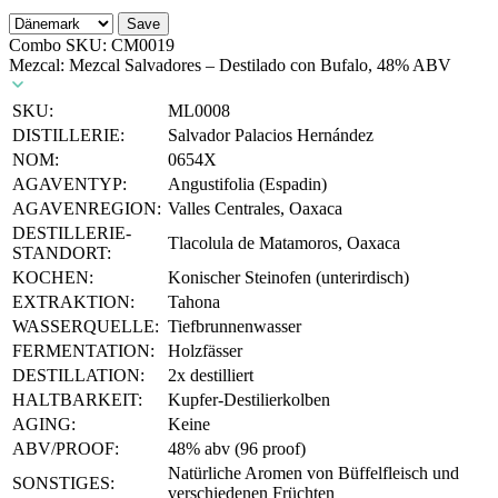
Save
Combo SKU:
CM0019
Mezcal: Mezcal Salvadores – Destilado con Bufalo, 48% ABV
SKU:
ML0008
DISTILLERIE:
Salvador Palacios Hernández
NOM:
0654X
AGAVENTYP:
Angustifolia (Espadin)
AGAVENREGION:
Valles Centrales, Oaxaca
DESTILLERIE-
Tlacolula de Matamoros, Oaxaca
STANDORT:
KOCHEN:
Konischer Steinofen (unterirdisch)
EXTRAKTION:
Tahona
WASSERQUELLE:
Tiefbrunnenwasser
FERMENTATION:
Holzfässer
DESTILLATION:
2x destilliert
HALTBARKEIT:
Kupfer-Destilierkolben
AGING:
Keine
ABV/PROOF:
48% abv (96 proof)
Natürliche Aromen von Büffelfleisch und
SONSTIGES:
verschiedenen Früchten