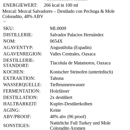
ENERGIEWERT:
266 kcal in 100 ml
Mezcal: Mezcal Salvadores – Destilado con Pechuga & Mole
Coloradito, 48% ABV
SKU:
ML0009
DISTILLERIE:
Salvador Palacios Hernández
NOM:
0654X
AGAVENTYP:
Angustifolia (Espadin)
AGAVENREGION:
Valles Centrales, Oaxaca
DESTILLERIE-
Tlacolula de Matamoros, Oaxaca
STANDORT:
KOCHEN:
Konischer Steinofen (unterirdisch)
EXTRAKTION:
Tahona
WASSERQUELLE:
Tiefbrunnenwasser
FERMENTATION:
Holzfässer
DESTILLATION:
2x destilliert
HALTBARKEIT:
Kupfer-Destilierkolben
AGING:
Keine
ABV/PROOF:
48% abv (96 proof)
Natürliche Full Turkey und Mole
SONSTIGES:
Coloradito Aromen