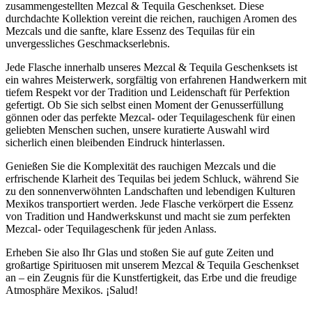
zusammengestellten Mezcal & Tequila Geschenkset. Diese
durchdachte Kollektion vereint die reichen, rauchigen Aromen des
Mezcals und die sanfte, klare Essenz des Tequilas für ein
unvergessliches Geschmackserlebnis.
Jede Flasche innerhalb unseres Mezcal & Tequila Geschenksets ist
ein wahres Meisterwerk, sorgfältig von erfahrenen Handwerkern mit
tiefem Respekt vor der Tradition und Leidenschaft für Perfektion
gefertigt. Ob Sie sich selbst einen Moment der Genusserfüllung
gönnen oder das perfekte Mezcal- oder Tequilageschenk für einen
geliebten Menschen suchen, unsere kuratierte Auswahl wird
sicherlich einen bleibenden Eindruck hinterlassen.
Genießen Sie die Komplexität des rauchigen Mezcals und die
erfrischende Klarheit des Tequilas bei jedem Schluck, während Sie
zu den sonnenverwöhnten Landschaften und lebendigen Kulturen
Mexikos transportiert werden. Jede Flasche verkörpert die Essenz
von Tradition und Handwerkskunst und macht sie zum perfekten
Mezcal- oder Tequilageschenk für jeden Anlass.
Erheben Sie also Ihr Glas und stoßen Sie auf gute Zeiten und
großartige Spirituosen mit unserem Mezcal & Tequila Geschenkset
an – ein Zeugnis für die Kunstfertigkeit, das Erbe und die freudige
Atmosphäre Mexikos. ¡Salud!