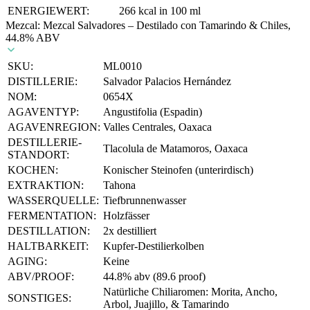
ENERGIEWERT:
266 kcal in 100 ml
Mezcal: Mezcal Salvadores – Destilado con Tamarindo & Chiles,
44.8% ABV
SKU:
ML0010
DISTILLERIE:
Salvador Palacios Hernández
NOM:
0654X
AGAVENTYP:
Angustifolia (Espadin)
AGAVENREGION:
Valles Centrales, Oaxaca
DESTILLERIE-
Tlacolula de Matamoros, Oaxaca
STANDORT:
KOCHEN:
Konischer Steinofen (unterirdisch)
EXTRAKTION:
Tahona
WASSERQUELLE:
Tiefbrunnenwasser
FERMENTATION:
Holzfässer
DESTILLATION:
2x destilliert
HALTBARKEIT:
Kupfer-Destilierkolben
AGING:
Keine
ABV/PROOF:
44.8% abv (89.6 proof)
Natürliche Chiliaromen: Morita, Ancho,
SONSTIGES:
Arbol, Juajillo, & Tamarindo