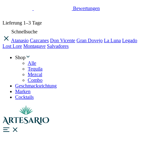
Bewertungen
Lieferung
1–3 Tage
Schnellsuche
Atanasio
Cazcanes
Don Vicente
Gran Dovejo
La Luna
Legado
Lost Lore
Montagave
Salvadores
Shop
Alle
Tequila
Mezcal
Combo
Geschmacksrichtung
Marken
Cocktails