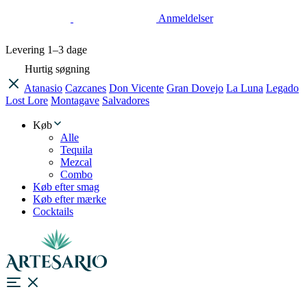
Anmeldelser
Levering
1–3 dage
Hurtig søgning
Atanasio
Cazcanes
Don Vicente
Gran Dovejo
La Luna
Legado
Lost Lore
Montagave
Salvadores
Køb
Alle
Tequila
Mezcal
Combo
Køb efter smag
Køb efter mærke
Cocktails