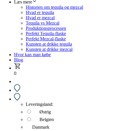
Læs mere
Historien om tequila og mezcal
Hvad er tequila
Hvad er mezcal
Tequila vs Mezcal
Produktionsprocessen
Perfekt Tequila-flaske
Perfekt Mezcal-flaske
Kunsten at drikke tequila
Kunsten at drikke mezcal
Hvor kan man købe
Blog
0
Leveringsland:
Østrig
Belgien
Danmark