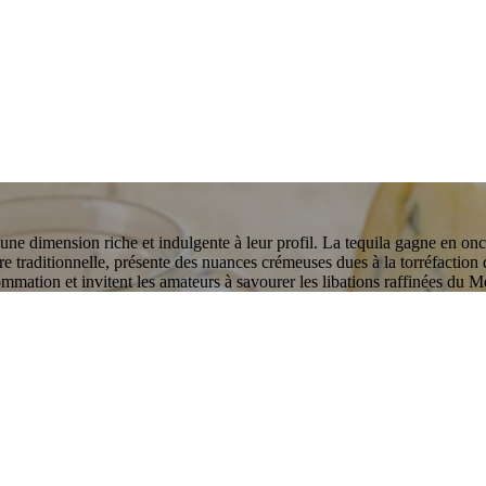
 une dimension riche et indulgente à leur profil. La tequila gagne en onct
e traditionnelle, présente des nuances crémeuses dues à la torréfaction
mmation et invitent les amateurs à savourer les libations raffinées du 