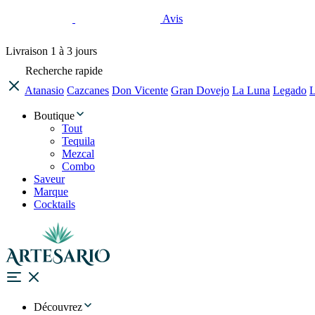
Avis
Livraison
1 à 3 jours
Recherche rapide
Atanasio
Cazcanes
Don Vicente
Gran Dovejo
La Luna
Legado
L
Boutique
Tout
Tequila
Mezcal
Combo
Saveur
Marque
Cocktails
Découvrez