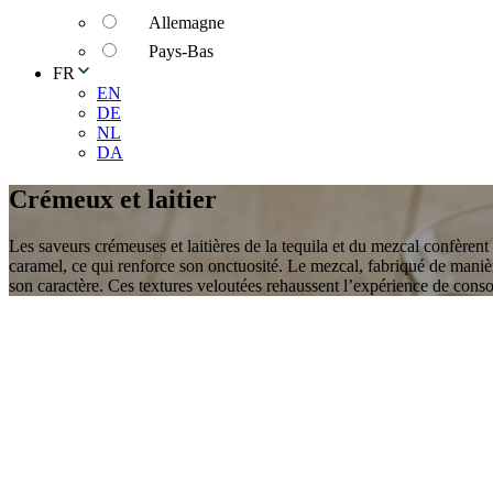
Allemagne
Pays-Bas
FR
EN
DE
NL
DA
Crémeux et laitier
Les saveurs crémeuses et laitières de la tequila et du mezcal confèrent
caramel, ce qui renforce son onctuosité. Le mezcal, fabriqué de manièr
son caractère. Ces textures veloutées rehaussent l’expérience de conso