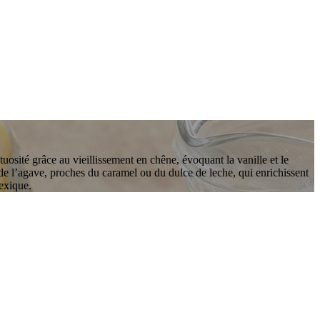
uosité grâce au vieillissement en chêne, évoquant la vanille et le
 de l’agave, proches du caramel ou du dulce de leche, qui enrichissent
Mexique.