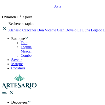
Avis
Livraison
1 à 3 jours
Recherche rapide
Atanasio
Cazcanes
Don Vicente
Gran Dovejo
La Luna
Legado
L
Boutique
Tout
Tequila
Mezcal
Combo
Saveur
Marque
Cocktails
Découvrez