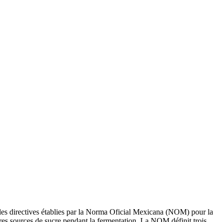
cte les directives établies par la Norma Oficial Mexicana (NOM) pour la
es sources de sucre pendant la fermentation. La NOM définit trois