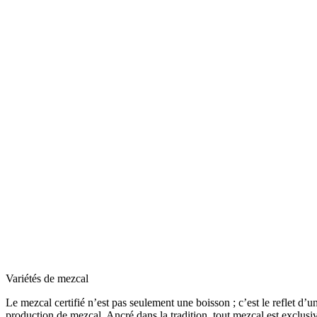
Variétés de mezcal
Le mezcal certifié n’est pas seulement une boisson ; c’est le reflet d’
production de mezcal. Ancré dans la tradition, tout mezcal est exclu