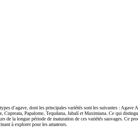
ts types d’agave, dont les principales variétés sont les suivantes : Agav
Cupreata, Papalome, Tequilana, Jabalí et Maximiana. Ce qui distingue 
urs de la longue période de maturation de ces variétés sauvages. Ce pro
cinant à explorer pour les amateurs.