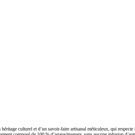
un héritage culturel et d’un savoir-faire artisanal méticuleux, qui respe
sivement composé de 100 % d’agave/maguey, sans aucune infusion d’autr