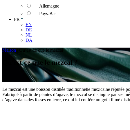
Allemagne
Pays-Bas
FR
EN
DE
NL
DA
Maison
|
Qu’est-ce que le mezcal
Qu'est-ce que le mezcal ?
Le mezcal est une boisson distillée traditionnelle mexicaine réputée p
Fabriqué à partir de plantes d’agave, le mezcal se distingue par ses m
d’agave dans des fosses en terre, ce qui lui confère un goût fumé disti