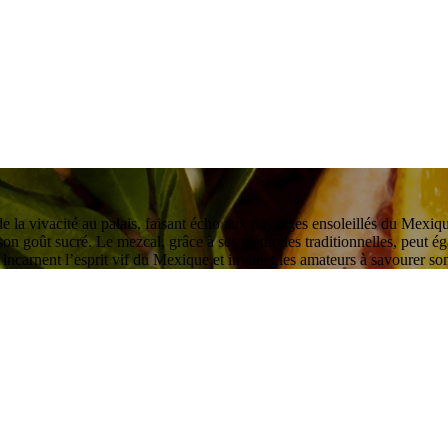
e la vivacité au palais, faisant écho aux paysages ensoleillés du Mexique
 goût sucré. Le mezcal, grâce à ses méthodes traditionnelles, peut égal
s incarnent l’esprit vif du Mexique et invitent les amateurs à savourer 