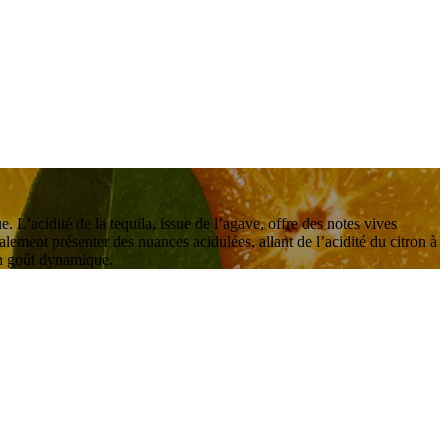
. L’acidité de la tequila, issue de l’agave, offre des notes vives
ement présenter des nuances acidulées, allant de l’acidité du citron à
son goût dynamique.