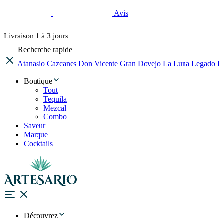
Avis
Livraison
1 à 3 jours
Recherche rapide
Atanasio
Cazcanes
Don Vicente
Gran Dovejo
La Luna
Legado
L
Boutique
Tout
Tequila
Mezcal
Combo
Saveur
Marque
Cocktails
Découvrez