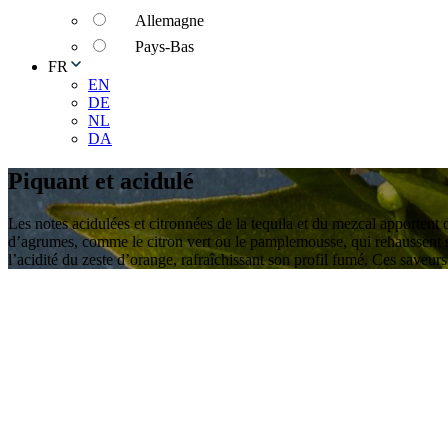
Allemagne
Pays-Bas
FR
EN
DE
NL
DA
Piquant et acidulé
Les notes acidulées et citronnées de la tequila et du mezcal apportent d
d’agrumes, comme le citron vert ou le pamplemousse, qui rehaussent son
l’acidité du zeste d’orange, rafraîchissant son profil fumé. Ces saveur