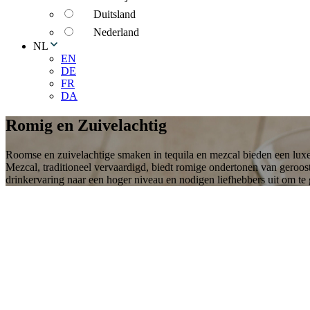
Duitsland
Nederland
NL
EN
DE
FR
DA
Romig en Zuivelachtig
Roomse en zuivelachtige smaken in tequila en mezcal bieden een luxe d
Mezcal, traditioneel vervaardigd, biedt romige ondertonen van geroost
drinkervaring naar een hoger niveau en nodigen liefhebbers uit om te