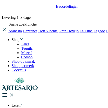
Beoordelingen
Levering
1–3 dagen
Snelle zoekfunctie
Atanasio
Cazcanes
Don Vicente
Gran Dovejo
La Luna
Legado
L
Shop
Alles
Tequila
Mezcal
Combo
Shop op smaak
Shop per merk
Cocktails
Leren