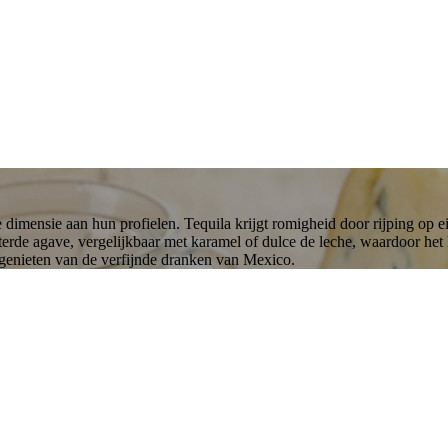
imensie aan hun profielen. Tequila krijgt romigheid door rijping op ei
erde agave, vergelijkbaar met karamel of dulce de leche, waardoor het k
 genieten van de verfijnde dranken van Mexico.