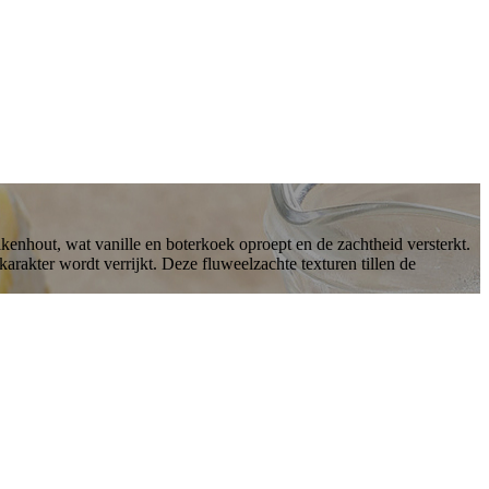
kenhout, wat vanille en boterkoek oproept en de zachtheid versterkt.
arakter wordt verrijkt. Deze fluweelzachte texturen tillen de