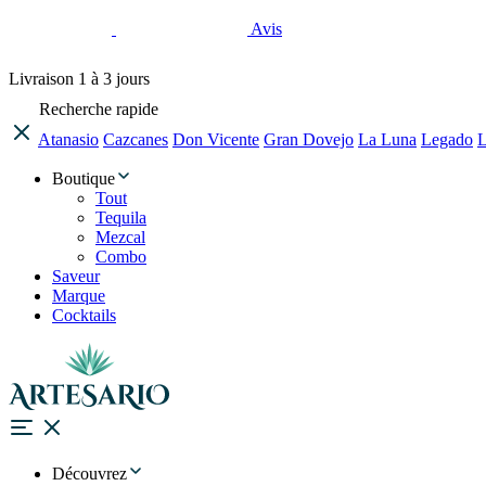
Avis
Livraison
1 à 3 jours
Recherche rapide
Atanasio
Cazcanes
Don Vicente
Gran Dovejo
La Luna
Legado
L
Boutique
Tout
Tequila
Mezcal
Combo
Saveur
Marque
Cocktails
Découvrez