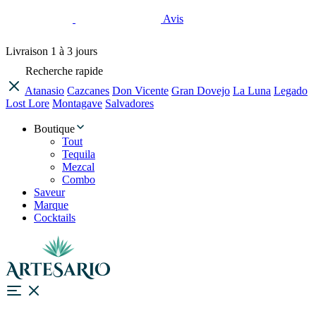
Avis
Livraison
1 à 3 jours
Recherche rapide
Atanasio
Cazcanes
Don Vicente
Gran Dovejo
La Luna
Legado
Lost Lore
Montagave
Salvadores
Boutique
Tout
Tequila
Mezcal
Combo
Saveur
Marque
Cocktails