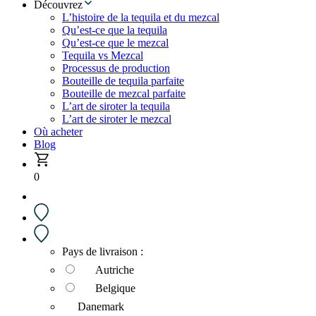
Découvrez
L’histoire de la tequila et du mezcal
Qu’est-ce que la tequila
Qu’est-ce que le mezcal
Tequila vs Mezcal
Processus de production
Bouteille de tequila parfaite
Bouteille de mezcal parfaite
L’art de siroter la tequila
L’art de siroter le mezcal
Où acheter
Blog
0
Pays de livraison :
Autriche
Belgique
Danemark