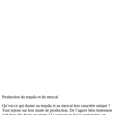
Production du tequila et du mezcal
Qu’est-ce qui donne au tequila et au mezcal leur caractère unique ?
Tout repose sur leur mode de production. De l’agave bleu lentement
cuit dans des fours en pierre à la cuisson en fosse souterraine, en