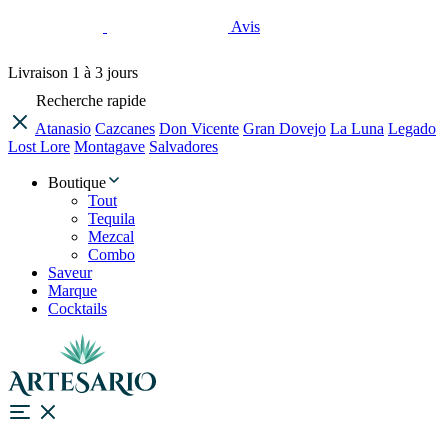
Avis
Livraison
1 à 3 jours
Recherche rapide
Atanasio
Cazcanes
Don Vicente
Gran Dovejo
La Luna
Legado
Lost Lore
Montagave
Salvadores
Boutique
Tout
Tequila
Mezcal
Combo
Saveur
Marque
Cocktails