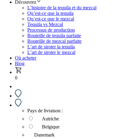
Découvrez
L’histoire de la tequila et du mezcal
Qu’est-ce que la tequila
Qu’est-ce que le mezcal
Tequila vs Mezcal
Processus de production
Bouteille de tequila parfaite
Bouteille de mezcal parfaite
L’art de siroter la tequila
L’art de siroter le mezcal
Où acheter
Blog
0
Pays de livraison :
Autriche
Belgique
Danemark