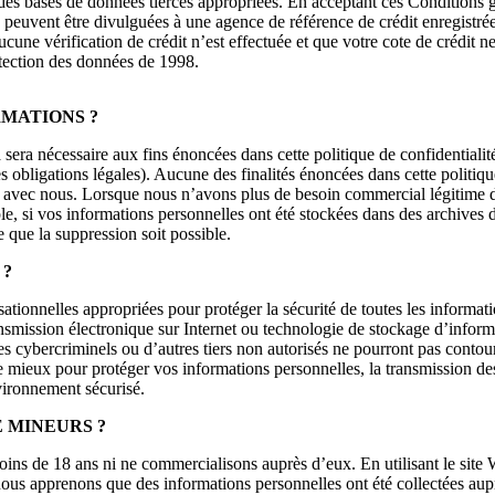
s bases de données tierces appropriées. En acceptant ces Conditions gén
s peuvent être divulguées à une agence de référence de crédit enregistr
ucune vérification de crédit n’est effectuée et que votre cote de crédit n
rotection des données de 1998.
RMATIONS ?
era nécessaire aux fins énoncées dans cette politique de confidentialité
es obligations légales). Aucune des finalités énoncées dans cette politi
te avec nous. Lorsque nous n’avons plus de besoin commercial légitime d
le, si vos informations personnelles ont été stockées dans des archives
e que la suppression soit possible.
 ?
ationnelles appropriées pour protéger la sécurité de toutes les informa
ansmission électronique sur Internet ou technologie de stockage d’inform
 cybercriminels ou d’autres tiers non autorisés ne pourront pas contourn
mieux pour protéger vos informations personnelles, la transmission des 
vironnement sécurisé.
 MINEURS ?
ns de 18 ans ni ne commercialisons auprès d’eux. En utilisant le site W
i nous apprenons que des informations personnelles ont été collectées aup