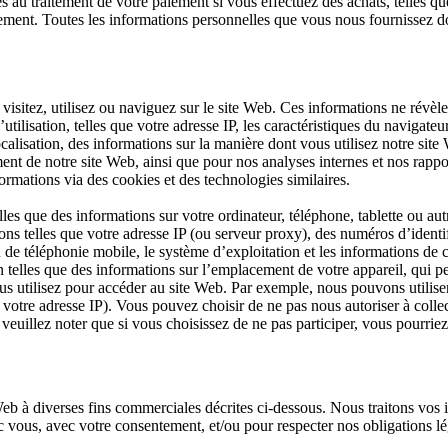
 au traitement de votre paiement si vous effectuez des achats, telles
paiement. Toutes les informations personnelles que vous nous fournissez d
isitez, utilisez ou naviguez sur le site Web. Ces informations ne révèl
tilisation, telles que votre adresse IP, les caractéristiques du navigateur
localisation, des informations sur la manière dont vous utilisez notre si
ent de notre site Web, ainsi que pour nos analyses internes et nos rappo
mations via des cookies et des technologies similaires.
les que des informations sur votre ordinateur, téléphone, tablette ou au
ns telles que votre adresse IP (ou serveur proxy), des numéros d’identific
ou de téléphonie mobile, le système d’exploitation et les informations de
 telles que des informations sur l’emplacement de votre appareil, qui p
us utilisez pour accéder au site Web. Par exemple, nous pouvons utilise
votre adresse IP). Vous pouvez choisir de ne pas nous autoriser à collec
veuillez noter que si vous choisissez de ne pas participer, vous pourriez 
Web à diverses fins commerciales décrites ci-dessous. Nous traitons vos 
 vous, avec votre consentement, et/ou pour respecter nos obligations lé