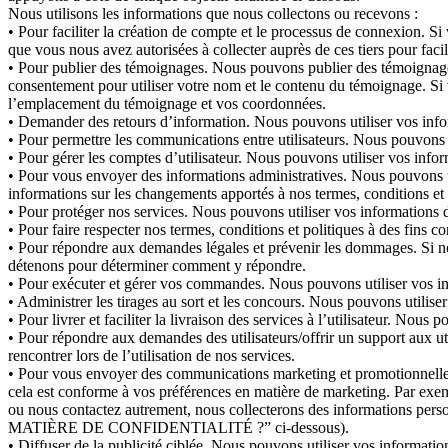
Nous utilisons les informations que nous collectons ou recevons :
• Pour faciliter la création de compte et le processus de connexion. 
que vous nous avez autorisées à collecter auprès de ces tiers pour faci
• Pour publier des témoignages. Nous pouvons publier des témoignages
consentement pour utiliser votre nom et le contenu du témoignage. Si 
l’emplacement du témoignage et vos coordonnées.
• Demander des retours d’information. Nous pouvons utiliser vos infor
• Pour permettre les communications entre utilisateurs. Nous pouvons u
• Pour gérer les comptes d’utilisateur. Nous pouvons utiliser vos info
• Pour vous envoyer des informations administratives. Nous pouvons uti
informations sur les changements apportés à nos termes, conditions et 
• Pour protéger nos services. Nous pouvons utiliser vos informations da
• Pour faire respecter nos termes, conditions et politiques à des fins 
• Pour répondre aux demandes légales et prévenir les dommages. Si n
détenons pour déterminer comment y répondre.
• Pour exécuter et gérer vos commandes. Nous pouvons utiliser vos in
• Administrer les tirages au sort et les concours. Nous pouvons utiliser
• Pour livrer et faciliter la livraison des services à l’utilisateur. Nou
• Pour répondre aux demandes des utilisateurs/offrir un support aux u
rencontrer lors de l’utilisation de nos services.
• Pour vous envoyer des communications marketing et promotionnelles.
cela est conforme à vos préférences en matière de marketing. Par exe
ou nous contactez autrement, nous collecterons des informations 
MATIÈRE DE CONFIDENTIALITÉ ?” ci-dessous).
• Diffuser de la publicité ciblée. Nous pouvons utiliser vos information