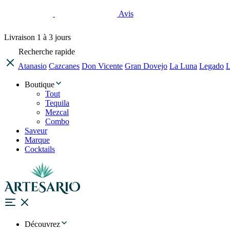
Avis
Livraison
1 à 3 jours
Recherche rapide
Atanasio
Cazcanes
Don Vicente
Gran Dovejo
La Luna
Legado
L
Boutique
Tout
Tequila
Mezcal
Combo
Saveur
Marque
Cocktails
Découvrez