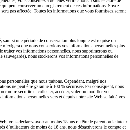
érales, vous consentez à de telles vérifications. Dans le cadre de
ée qui peut conserver un enregistrement de ces informations. Soyez
e sera pas affectée. Toutes les informations que vous fournissez seront
, sauf si une période de conservation plus longue est requise ou
que n’exigera que nous conservions vos informations personnelles plus
e traiter vos informations personnelles, nous supprimerons ou
 de sauvegarde), nous stockerons vos informations personnelles de
tions personnelles que nous traitons. Cependant, malgré nos
ations ne peut être garantie à 100 % sécurisée. Par conséquent, nous
er notre sécurité et collecter, accéder, voler ou modifier vos
informations personnelles vers et depuis notre site Web se fait à vos
eb, vous déclarez avoir au moins 18 ans ou être le parent ou le tuteur
rès d’utilisateurs de moins de 18 ans, nous désactiverons le compte et