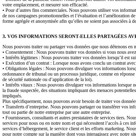
votre emplacement, et mesurer son efficacité.
• Pour d’autres fins commerciales. Nous pouvons utiliser vos informatio
de nos campagnes promotionnelles et l’évaluation et l’amélioration de
forme agrégée et anonymisée afin qu’elles ne soient pas associées à des
3. VOS INFORMATIONS SERONT-ELLES PARTAGÉES AV
Nous pouvons traiter ou partager vos données que nous détenons en nou
• Consentement : Nous pouvons traiter vos données si vous nous avez 
• Intérêts légitimes : Nous pouvons traiter vos données lorsqu’il est 
• Exécution d’un contrat : Lorsque nous avons conclu un contrat avec 
• Obligations légales : Nous pouvons divulguer vos informations lorsq
ordonnance de tribunal ou un processus juridique, comme en réponse à
de sécurité nationale ou d’application de la loi).
• Intérêts vitaux : Nous pouvons divulguer vos informations lorsque no
la fraude suspectée, des situations impliquant des menaces potentielle
impliqués.
Plus spécifiquement, nous pouvons avoir besoin de traiter vos données 
• Transferts d’entreprise. Nous pouvons partager ou transférer vos inf
tout ou partie de notre entreprise par une autre entreprise.
• Fournisseurs, consultants et autres prestataires de services tiers. N
services pour nous ou en notre nom et qui nécessitent l’accès à ces inf
services d’hébergement, le service client et les efforts marketing. Nous
pour notre compte sur la manière dont vous interagissez avec notre site