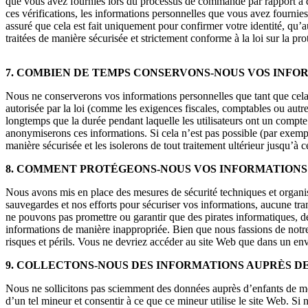
que vous avez fournies lors du processus de commande par rapport à de
ces vérifications, les informations personnelles que vous avez fournie
assuré que cela est fait uniquement pour confirmer votre identité, qu’a
traitées de manière sécurisée et strictement conforme à la loi sur la p
7. COMBIEN DE TEMPS CONSERVONS-NOUS VOS INFO
Nous ne conserverons vos informations personnelles que tant que cela s
autorisée par la loi (comme les exigences fiscales, comptables ou autr
longtemps que la durée pendant laquelle les utilisateurs ont un comp
anonymiserons ces informations. Si cela n’est pas possible (par exemp
manière sécurisée et les isolerons de tout traitement ultérieur jusqu’à c
8. COMMENT PROTÉGEONS-NOUS VOS INFORMATIONS
Nous avons mis en place des mesures de sécurité techniques et organis
sauvegardes et nos efforts pour sécuriser vos informations, aucune tr
ne pouvons pas promettre ou garantir que des pirates informatiques, des
informations de manière inappropriée. Bien que nous fassions de notre 
risques et périls. Vous ne devriez accéder au site Web que dans un en
9. COLLECTONS-NOUS DES INFORMATIONS AUPRÈS DE
Nous ne sollicitons pas sciemment des données auprès d’enfants de moi
d’un tel mineur et consentir à ce que ce mineur utilise le site Web. S