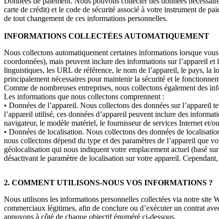
Données de paiement. Nous pouvons collecter des données nécessaires
carte de crédit) et le code de sécurité associé à votre instrument de 
de tout changement de ces informations personnelles.
INFORMATIONS COLLECTÉES AUTOMATIQUEMENT
Nous collectons automatiquement certaines informations lorsque vous v
coordonnées), mais peuvent inclure des informations sur l’appareil et l’u
linguistiques, les URL de référence, le nom de l’appareil, le pays, la 
principalement nécessaires pour maintenir la sécurité et le fonctionnem
Comme de nombreuses entreprises, nous collectons également des infor
Les informations que nous collectons comprennent :
• Données de l’appareil. Nous collectons des données sur l’appareil tel
l’appareil utilisé, ces données d’appareil peuvent inclure des informatio
navigateur, le modèle matériel, le fournisseur de services Internet et/
• Données de localisation. Nous collectons des données de localisation
nous collectons dépend du type et des paramètres de l’appareil que vo
géolocalisation qui nous indiquent votre emplacement actuel (basé sur 
désactivant le paramètre de localisation sur votre appareil. Cependant, 
2. COMMENT UTILISONS-NOUS VOS INFORMATIONS ?
Nous utilisons les informations personnelles collectées via notre site 
commerciaux légitimes, afin de conclure ou d’exécuter un contrat avec
appuyons à côté de chaque objectif énuméré ci-dessous.