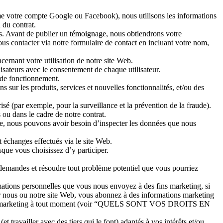
mme votre compte Google ou Facebook), nous utilisons les informations
 du contrat.
s. Avant de publier un témoignage, nous obtiendrons votre
us contacter via notre formulaire de contact en incluant votre nom,
ernant votre utilisation de notre site Web.
isateurs avec le consentement de chaque utilisateur.
t de fonctionnement.
sur les produits, services et nouvelles fonctionnalités, et/ou des
isé (par exemple, pour la surveillance et la prévention de la fraude).
 ou dans le cadre de notre contrat.
e, nous pouvons avoir besoin d’inspecter les données que nous
 échanges effectués via le site Web.
sque vous choisissez d’y participer.
 demandes et résoudre tout problème potentiel que vous pourriez
mations personnelles que vous nous envoyez à des fins marketing, si
ur nous ou notre site Web, vous abonnez à des informations marketing
-mails marketing à tout moment (voir “QUELS SONT VOS DROITS EN
 travailler avec des tiers qui le font) adaptés à vos intérêts et/ou