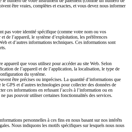
 que le numéro de votre instrument de paiement (comme un numéro de
oivent être vraies, complètes et exactes, et vous devez nous informer
ent pas votre identité spécifique (comme votre nom ou vos
 et de l’appareil, le système d’exploitation, les préférences
te Web et d’autres informations techniques. Ces informations sont
rts.
tre appareil que vous utilisez pour accéder au site Web. Selon
ation de l’appareil et de l’application, la localisation, le type de
 configuration du système.
euvent être précises ou imprécises. La quantité d’informations que
r le GPS et d’autres technologies pour collecter des données de
ter ces informations en refusant l’accès à l’information ou en
ne pas pouvoir utiliser certaines fonctionnalités des services.
informations personnelles à ces fins en nous basant sur nos intérêts
gales. Nous indiquons les motifs spécifiques sur lesquels nous nous