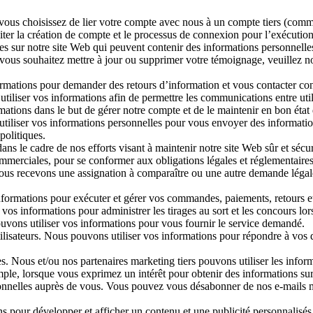
Si vous choisissez de lier votre compte avec nous à un compte tiers (co
liter la création de compte et le processus de connexion pour l’exécution
 sur notre site Web qui peuvent contenir des informations personnelle
vous souhaitez mettre à jour ou supprimer votre témoignage, veuillez no
mations pour demander des retours d’information et vous contacter conc
tiliser vos informations afin de permettre les communications entre util
rmations dans le but de gérer notre compte et de le maintenir en bon éta
liser vos informations personnelles pour vous envoyer des informations 
politiques.
ns le cadre de nos efforts visant à maintenir notre site Web sûr et sécur
commerciales, pour se conformer aux obligations légales et réglementaires
ous recevons une assignation à comparaître ou une autre demande légal
formations pour exécuter et gérer vos commandes, paiements, retours et
 vos informations pour administrer les tirages au sort et les concours lor
s pouvons utiliser vos informations pour vous fournir le service demandé.
tilisateurs. Nous pouvons utiliser vos informations pour répondre à vos
 Nous et/ou nos partenaires marketing tiers pouvons utiliser les infor
mple, lorsque vous exprimez un intérêt pour obtenir des informations s
personnelles auprès de vous. Vous pouvez vous désabonner de nos e
s pour développer et afficher un contenu et une publicité personnalisés (et