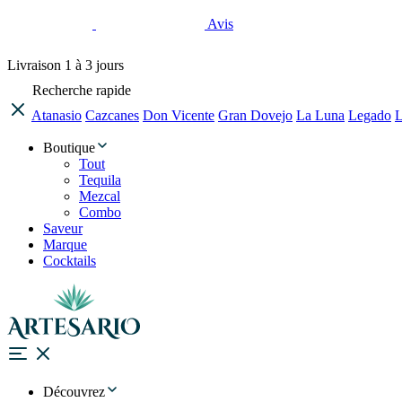
Avis
Livraison
1 à 3 jours
Recherche rapide
Atanasio
Cazcanes
Don Vicente
Gran Dovejo
La Luna
Legado
L
Boutique
Tout
Tequila
Mezcal
Combo
Saveur
Marque
Cocktails
Découvrez