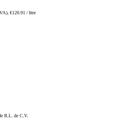
TVA),
€
120.91
/ litre
de R.L. de C.V.