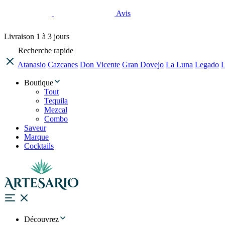
Avis
Livraison
1 à 3 jours
Recherche rapide
Atanasio
Cazcanes
Don Vicente
Gran Dovejo
La Luna
Legado
L
Boutique
Tout
Tequila
Mezcal
Combo
Saveur
Marque
Cocktails
Découvrez