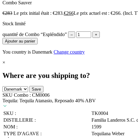
Combo
Sauver
€
283
Le prix initial était : €283.
€
266
Le prix actuel est : €266.
(Incl. 
Stock limité
quantité de Combo “Espléndido”
–
+
Ajouter au panier
You country is Danemark
Change country
×
Where are you shipping to?
Save
SKU Combo :
CM0006
Tequila: Tequila Atanasio, Reposado 40% ABV
SKU :
TK0004
DISTILLERIE :
Familia Landeros S.C. 
NOM :
1599
TYPE D'AGAVE :
Tequilana Weber