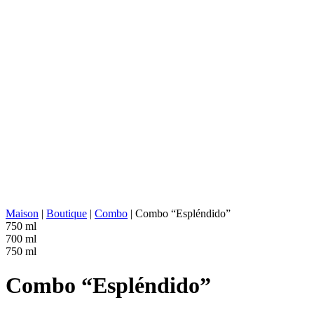
TYPE D'AGAVE :
Tequilana Weber
RÉGION AGAVE :
Jalisco (Tequila Valley)
EMPLACEMENT DE LA DISTILLERIE :
Jalisco (Los Valles)
CUISSON :
Autoclave (basse pressi
EXTRACTION :
Broyeur à rouleaux
SOURCE D'EAU :
Eau de source naturelle
FERMENTATION :
Cuves en acier inoxyda
DISTILLATION :
2x distillé
REPOS :
Pot en acier inoxydable
VIEILLISSEMENT :
Fûts de chêne blanc amé
ABV/PROOF :
40% abv (80-proof)
AUTRES :
Aération, Sans additifs
VALEUR ÉNERGÉTIQUE :
221 kcal in 100 ml
Maison
|
Boutique
|
Combo
|
Combo “Espléndido”
750 ml
700 ml
750 ml
Combo “Espléndido”