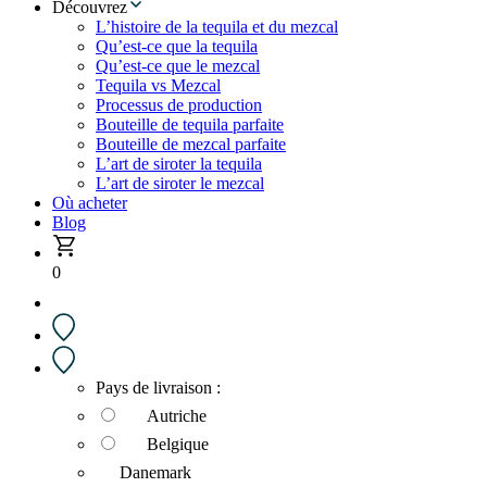
Découvrez
L’histoire de la tequila et du mezcal
Qu’est-ce que la tequila
Qu’est-ce que le mezcal
Tequila vs Mezcal
Processus de production
Bouteille de tequila parfaite
Bouteille de mezcal parfaite
L’art de siroter la tequila
L’art de siroter le mezcal
Où acheter
Blog
0
Pays de livraison :
Autriche
Belgique
Danemark