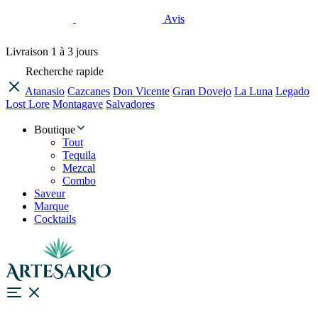
Avis
Livraison
1 à 3 jours
Recherche rapide
Atanasio
Cazcanes
Don Vicente
Gran Dovejo
La Luna
Legado
Lost Lore
Montagave
Salvadores
Boutique
Tout
Tequila
Mezcal
Combo
Saveur
Marque
Cocktails