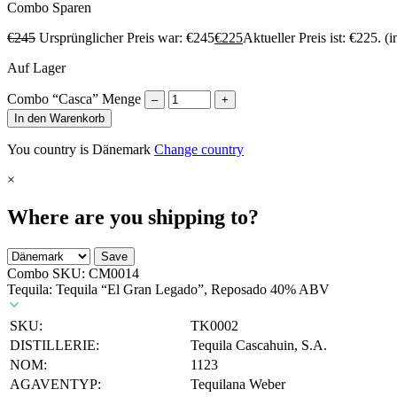
Combo
Sparen
€
245
Ursprünglicher Preis war: €245
€
225
Aktueller Preis ist: €225.
(i
Auf Lager
Combo “Casca” Menge
–
+
In den Warenkorb
You country is Dänemark
Change country
×
Where are you shipping to?
Save
Combo SKU:
CM0014
Tequila: Tequila “El Gran Legado”, Reposado 40% ABV
SKU:
TK0002
DISTILLERIE:
Tequila Cascahuin, S.A.
NOM:
1123
AGAVENTYP:
Tequilana Weber