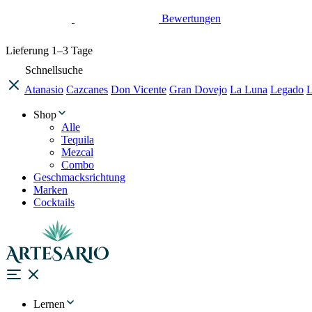
Bewertungen
Lieferung
1–3 Tage
Schnellsuche
Atanasio
Cazcanes
Don Vicente
Gran Dovejo
La Luna
Legado
L
Shop
Alle
Tequila
Mezcal
Combo
Geschmacksrichtung
Marken
Cocktails
Lernen