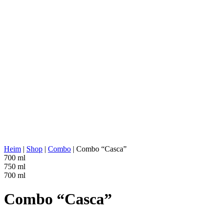
AGAVENTYP:
Tequilana Weber
AGAVENREGION:
Michoacán
DESTILLERIE- STANDORT:
Jalisco (Los Valles)
KOCHEN:
Stein-/Ziegelöfen
EXTRAKTION:
Walzwerk
WASSERQUELLE:
Tiefbrunnenwasser
FERMENTATION:
Edelstahltanks, 100% Agave, Fermen
DESTILLATION:
2x destilliert
HALTBARKEIT:
Edelstahlkessel
AGING:
Keine
ABV/PROOF:
40% abv (80-proof)
SONSTIGES:
Keine Zusatzstoffe
ENERGIEWERT:
221 kcal in 100 ml
Heim
|
Shop
|
Combo
|
Combo “Casca”
700 ml
750 ml
700 ml
Combo “Casca”