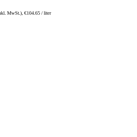
nkl. MwSt.),
€
104.65
/ liter