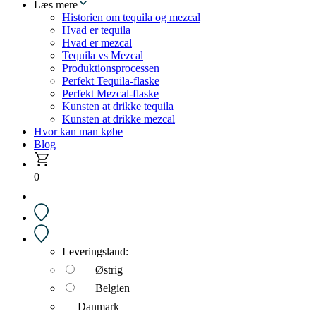
Læs mere
Historien om tequila og mezcal
Hvad er tequila
Hvad er mezcal
Tequila vs Mezcal
Produktionsprocessen
Perfekt Tequila-flaske
Perfekt Mezcal-flaske
Kunsten at drikke tequila
Kunsten at drikke mezcal
Hvor kan man købe
Blog
0
Leveringsland:
Østrig
Belgien
Danmark