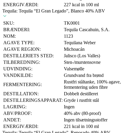
ENERGIVÆRDI:
227 kcal in 100 ml
Tequila: Tequila “El Gran Legado”, Blanco 40% ABV
SKU:
TK0001
BRÆNDERI:
Tequila Cascahuin, S.A.
NOM:
1123
AGAVE TYPE:
Tequilana Weber
AGAVE REGION:
Michoacán
DESTILLERIETS STED:
Jalisco (Los Valles)
TILBEREDNING:
Sten-/murstensovne
UDVINDING:
Valsemølle
VANDKILDE:
Grundvand fra brønd
Rustfri ståltanke, 100% agave,
FERMENTERING:
fermentering uden fibre
DESTILLATION:
Dobbelt destilleret
DESTILLERINGSAPPARAT:
Gryde i rustfrit stål
LAGRING:
Ingen
ABV/PROOF:
40% abv (80-proof)
ANDET:
Ingen tilsætningsstoffer
ENERGIVÆRDI:
221 kcal in 100 ml
Tequila: Tequila “El Gran Legado”, Reposado 40% ABV