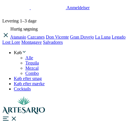
Anmeldelser
Levering
1–3 dage
Hurtig søgning
Atanasio
Cazcanes
Don Vicente
Gran Dovejo
La Luna
Legado
Lost Lore
Montagave
Salvadores
Køb
Alle
Tequila
Mezcal
Combo
Køb efter smag
Køb efter mærke
Cocktails