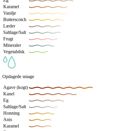
Eg
Karamel
Vanilje
Butterscotch
Læder
Saltlage/Salt
Frugt
Mineraler
Vegetabilsk
Opdagede smage
Agave (kogt)
Kanel
Eg
Saltlage/Salt
Honning
Anis
Karamel