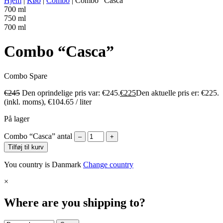
Hjem
|
Køb
|
Combo
|
Combo “Casca”
700 ml
750 ml
700 ml
Combo “Casca”
Combo
Spare
€
245
Den oprindelige pris var: €245.
€
225
Den aktuelle pris er: €225.
(inkl. moms),
€
104.65
/ liter
På lager
Combo “Casca” antal
–
+
Tilføj til kurv
You country is Danmark
Change country
×
Where are you shipping to?