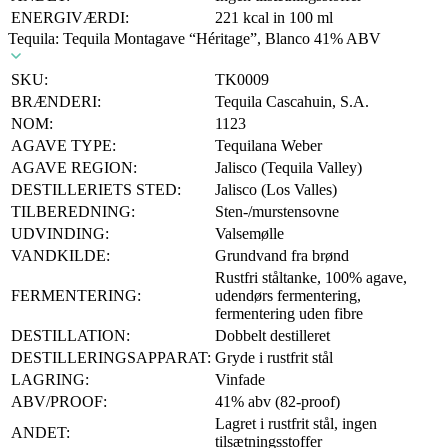
ENERGIVÆRDI:
221 kcal in 100 ml
Tequila: Tequila Montagave “Héritage”, Blanco 41% ABV
SKU:
TK0009
BRÆNDERI:
Tequila Cascahuin, S.A.
NOM:
1123
AGAVE TYPE:
Tequilana Weber
AGAVE REGION:
Jalisco (Tequila Valley)
DESTILLERIETS STED:
Jalisco (Los Valles)
TILBEREDNING:
Sten-/murstensovne
UDVINDING:
Valsemølle
VANDKILDE:
Grundvand fra brønd
Rustfri ståltanke, 100% agave,
FERMENTERING:
udendørs fermentering,
fermentering uden fibre
DESTILLATION:
Dobbelt destilleret
DESTILLERINGSAPPARAT:
Gryde i rustfrit stål
LAGRING:
Vinfade
ABV/PROOF:
41% abv (82-proof)
Lagret i rustfrit stål, ingen
ANDET:
tilsætningsstoffer