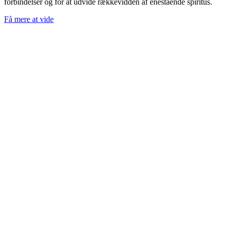
forbindelser og for at udvide rækkevidden af enestående spiritus.
Få mere at vide