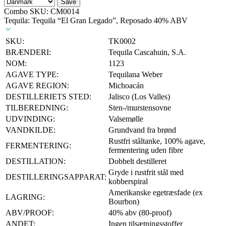
Save
Combo SKU:
CM0014
Tequila: Tequila “El Gran Legado”, Reposado 40% ABV
SKU:
TK0002
BRÆNDERI:
Tequila Cascahuin, S.A.
NOM:
1123
AGAVE TYPE:
Tequilana Weber
AGAVE REGION:
Michoacán
DESTILLERIETS STED:
Jalisco (Los Valles)
TILBEREDNING:
Sten-/murstensovne
UDVINDING:
Valsemølle
VANDKILDE:
Grundvand fra brønd
Rustfri ståltanke, 100% agave,
FERMENTERING:
fermentering uden fibre
DESTILLATION:
Dobbelt destilleret
Gryde i rustfrit stål med
DESTILLERINGSAPPARAT:
kobberspiral
Amerikanske egetræsfade (ex
LAGRING:
Bourbon)
ABV/PROOF:
40% abv (80-proof)
ANDET:
Ingen tilsætningsstoffer