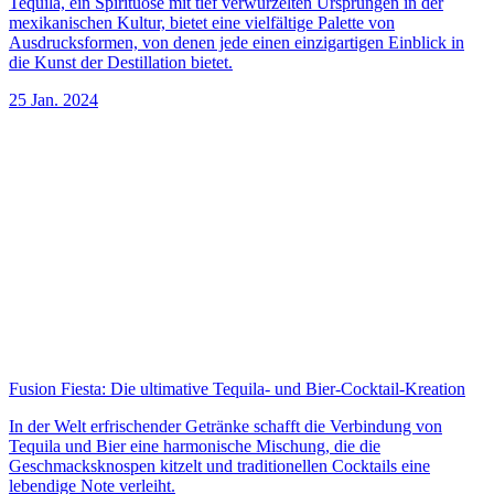
Tequila, ein Spirituose mit tief verwurzelten Ursprüngen in der
mexikanischen Kultur, bietet eine vielfältige Palette von
Ausdrucksformen, von denen jede einen einzigartigen Einblick in
die Kunst der Destillation bietet.
25 Jan. 2024
Fusion Fiesta: Die ultimative Tequila- und Bier-Cocktail-Kreation
In der Welt erfrischender Getränke schafft die Verbindung von
Tequila und Bier eine harmonische Mischung, die die
Geschmacksknospen kitzelt und traditionellen Cocktails eine
lebendige Note verleiht.