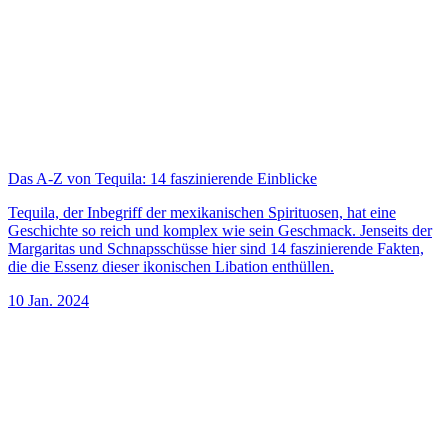
Das A-Z von Tequila: 14 faszinierende Einblicke
Tequila, der Inbegriff der mexikanischen Spirituosen, hat eine
Geschichte so reich und komplex wie sein Geschmack. Jenseits der
Margaritas und Schnapsschüsse hier sind 14 faszinierende Fakten,
die die Essenz dieser ikonischen Libation enthüllen.
10 Jan. 2024