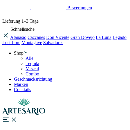
Bewertungen
Lieferung
1–3 Tage
Schnellsuche
Atanasio
Cazcanes
Don Vicente
Gran Dovejo
La Luna
Legado
Lost Lore
Montagave
Salvadores
Shop
Alle
Tequila
Mezcal
Combo
Geschmacksrichtung
Marken
Cocktails