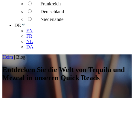
Frankreich
Deutschland
Niederlande
DE
EN
FR
NL
DA
Heim
|
Blog
Entdecken Sie die Welt von Tequila und
Mezcal in unseren Quick Reads