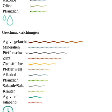
Alkohol
Olive
Pflanzlich
Geschmacksrichtungen
Agave gekocht
Mineralien
Pfeffer schwarz
Zimt
Zitrusfrüchte
Pfeffer weiß
Alkohol
Pflanzlich
Salzsole/Salz
Kräuter
Agave roh
Jalapeño