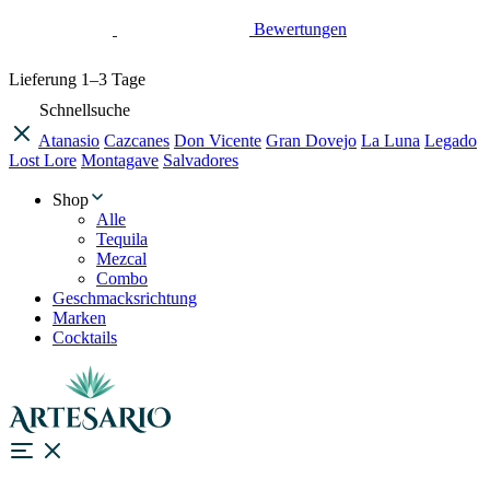
Bewertungen
Lieferung
1–3 Tage
Schnellsuche
Atanasio
Cazcanes
Don Vicente
Gran Dovejo
La Luna
Legado
Lost Lore
Montagave
Salvadores
Shop
Alle
Tequila
Mezcal
Combo
Geschmacksrichtung
Marken
Cocktails