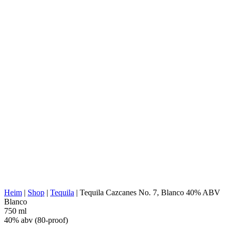
DISTILLERIE:
Tequilera Tap, S. De R.L. De C.V.
NOM:
1614
AGAVENTYP:
Tequilana Weber
AGAVENREGION:
Jalisco (Tequila Valley)
DESTILLERIE-
Jalisco (Los Valles)
STANDORT:
KOCHEN:
Autoklav (Niederdruck)
EXTRAKTION:
Walzwerk
WASSERQUELLE:
Natürliches Quellwasser
Edelstahltanks, 100% Agave, Open-Air-
FERMENTATION:
Fermentation ohne Fasern
DESTILLATION:
2x destilliert
HALTBARKEIT:
Edelstahltopf m/Kupferkolben
AGING:
Keine
ABV/PROOF:
40% abv (80-proof)
SONSTIGES:
Ohne Zusatzstoffe, Aeration
ENERGIEWERT:
221 kcal in 100 ml
Heim
|
Shop
|
Tequila
|
Tequila Cazcanes No. 7, Blanco 40% ABV
Blanco
750 ml
40% abv (80-proof)