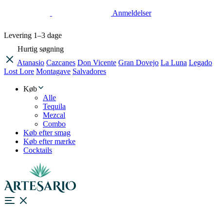
Anmeldelser
Levering
1–3 dage
Hurtig søgning
Atanasio
Cazcanes
Don Vicente
Gran Dovejo
La Luna
Legado
Lost Lore
Montagave
Salvadores
Køb
Alle
Tequila
Mezcal
Combo
Køb efter smag
Køb efter mærke
Cocktails