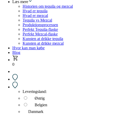
Læs mere
Historien om tequila og mezcal
Hvad er tequila
Hvad er mezcal
Tequila vs Mezcal
Produktionsprocessen
Perfekt Tequila-flaske
Perfekt Mezcal-flaske
Kunsten at drikke tequila
Kunsten at drikke mezcal
Hvor kan man købe
Blog
0
Leveringsland:
Østrig
Belgien
Danmark