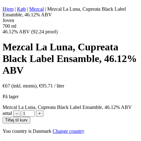
ENERGIVÆRDI:
255 kcal in 100 ml
Hjem
|
Køb
|
Mezcal
|
Mezcal La Luna, Cupreata Black Label
Ensamble, 46.12% ABV
Joven
700 ml
46.12% ABV (92.24 proof)
Mezcal La Luna, Cupreata
Black Label Ensamble, 46.12%
ABV
€
67
(inkl. moms),
€
95.71
/ liter
På lager
Mezcal La Luna, Cupreata Black Label Ensamble, 46.12% ABV
antal
–
+
Tilføj til kurv
You country is Danmark
Change country