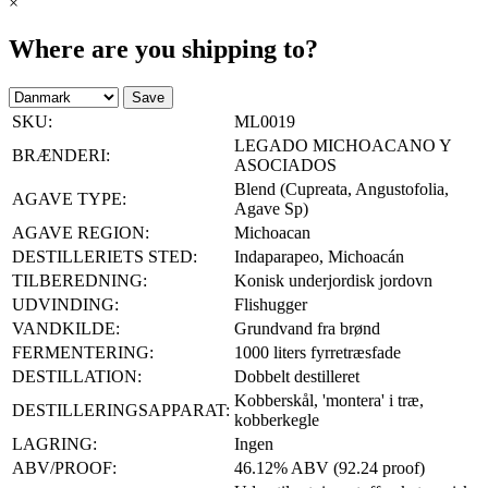
×
Where are you shipping to?
Save
SKU:
ML0019
LEGADO MICHOACANO Y
BRÆNDERI:
ASOCIADOS
Blend (Cupreata, Angustofolia,
AGAVE TYPE:
Agave Sp)
AGAVE REGION:
Michoacan
DESTILLERIETS STED:
Indaparapeo, Michoacán
TILBEREDNING:
Konisk underjordisk jordovn
UDVINDING:
Flishugger
VANDKILDE:
Grundvand fra brønd
FERMENTERING:
1000 liters fyrretræsfade
DESTILLATION:
Dobbelt destilleret
Kobberskål, 'montera' i træ,
DESTILLERINGSAPPARAT:
kobberkegle
LAGRING:
Ingen
ABV/PROOF:
46.12% ABV (92.24 proof)