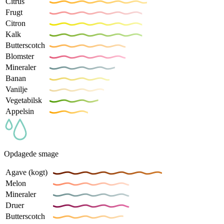
Citrus
Frugt
Citron
Kalk
Butterscotch
Blomster
Mineraler
Banan
Vanilje
Vegetabilsk
Appelsin
Opdagede smage
Agave (kogt)
Melon
Mineraler
Druer
Butterscotch