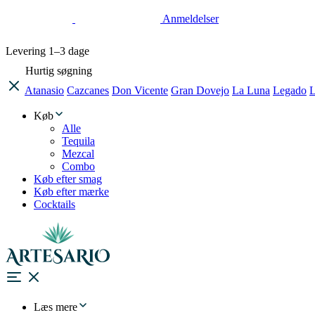
Anmeldelser
Levering
1–3 dage
Hurtig søgning
Atanasio
Cazcanes
Don Vicente
Gran Dovejo
La Luna
Legado
L
Køb
Alle
Tequila
Mezcal
Combo
Køb efter smag
Køb efter mærke
Cocktails
Læs mere