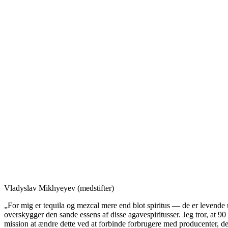
Vladyslav Mikhyeyev (medstifter)
„For mig er tequila og mezcal mere end blot spiritus — de er levende u
overskygger den sande essens af disse agavespiritusser. Jeg tror, at 
mission at ændre dette ved at forbinde forbrugere med producenter, der