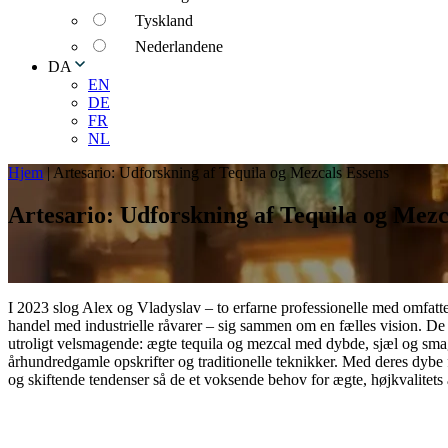
Tyskland
Nederlandene
DA
EN
DE
FR
NL
Hjem
|
Artesario: Udforskning af Tequila og Mezcals Essens
Artesario: Udforskning af Tequila og Mezc
I 2023 slog Alex og Vladyslav – to erfarne professionelle med omfatte
handel med industrielle råvarer – sig sammen om en fælles vision. De
utroligt velsmagende: ægte tequila og mezcal med dybde, sjæl og smag
århundredgamle opskrifter og traditionelle teknikker. Med deres dybe 
og skiftende tendenser så de et voksende behov for ægte, højkvalitets 