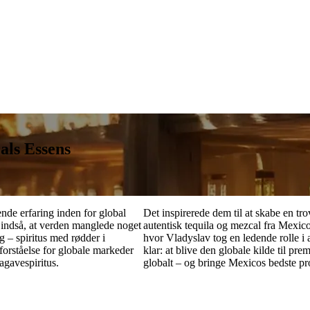
als Essens
nde erfaring inden for global
Det inspirerede dem til at skabe en t
 indså, at verden manglede noget
autentisk tequila og mezcal fra Mexi
 – spiritus med rødder i
hvor Vladyslav tog en ledende rolle i
forståelse for globale markeder
klar: at blive den globale kilde til p
agavespiritus.
globalt – og bringe Mexicos bedste pro