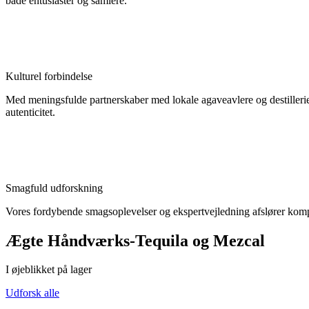
både entusiaster og samlere.
Kulturel forbindelse
Med meningsfulde partnerskaber med lokale agaveavlere og destillerie
autenticitet.
Smagfuld udforskning
Vores fordybende smagsoplevelser og ekspertvejledning afslører komple
Ægte Håndværks-Tequila og Mezcal
I øjeblikket på lager
Udforsk alle