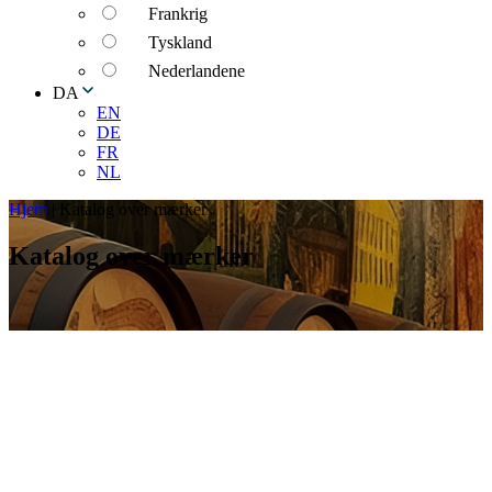
Frankrig
Tyskland
Nederlandene
DA
EN
DE
FR
NL
Hjem
|
Katalog over mærker
Katalog over mærker