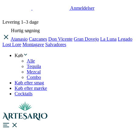
Anmeldelser
Levering
1–3 dage
Hurtig søgning
Atanasio
Cazcanes
Don Vicente
Gran Dovejo
La Luna
Legado
Lost Lore
Montagave
Salvadores
Køb
Alle
Tequila
Mezcal
Combo
Køb efter smag
Køb efter mærke
Cocktails