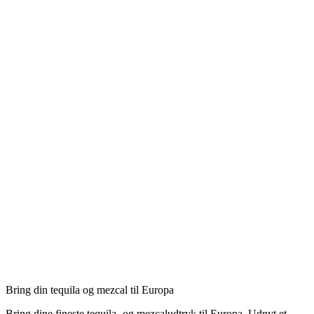
Bring din tequila og mezcal til Europa
Bring dine fineste tequila- og mezcaludtryk til Europa. Udnyt et