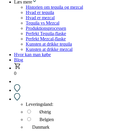
Læs mere
Historien om tequila og mezcal
Hvad er tequila
Hvad er mezcal
Tequila vs Mezcal
Produktionsprocessen
Perfekt Tequila-flaske
Perfekt Mezcal-flaske
Kunsten at drikke tequila
Kunsten at drikke mezcal
Hvor kan man købe
Blog
0
Leveringsland:
Østrig
Belgien
Danmark