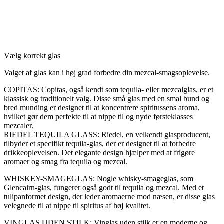
Vælg korrekt glas
Valget af glas kan i høj grad forbedre din mezcal-smagsoplevelse.
COPITAS: Copitas, også kendt som tequila- eller mezcalglas, er et
klassisk og traditionelt valg. Disse små glas med en smal bund og
bred munding er designet til at koncentrere spiritussens aroma,
hvilket gør dem perfekte til at nippe til og nyde førsteklasses
mezcaler.
RIEDEL TEQUILA GLASS: Riedel, en velkendt glasproducent,
tilbyder et specifikt tequila-glas, der er designet til at forbedre
drikkeoplevelsen. Det elegante design hjælper med at frigøre
aromaer og smag fra tequila og mezcal.
WHISKEY-SMAGEGLAS: Nogle whisky-smageglas, som
Glencairn-glas, fungerer også godt til tequila og mezcal. Med et
tulipanformet design, der leder aromaerne mod næsen, er disse glas
velegnede til at nippe til spiritus af høj kvalitet.
VINGLAS UDEN STILK: Vinglas uden stilk er en moderne og