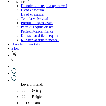
Læs mere
Historien om tequila og mezcal
Hvad er tequila
Hvad er mezcal
Tequila vs Mezcal
Produktionsprocessen
Perfekt Tequila-flaske
Perfekt Mezcal-flaske
Kunsten at drikke tequila
Kunsten at drikke mezcal
Hvor kan man købe
Blog
0
Leveringsland:
Østrig
Belgien
Danmark