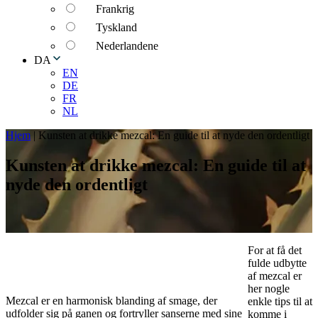
Frankrig
Tyskland
Nederlandene
DA
EN
DE
FR
NL
Hjem
|
Kunsten at drikke mezcal: En guide til at nyde den ordentligt
Kunsten at drikke mezcal: En guide til at
nyde den ordentligt
For at få det
fulde udbytte
af mezcal er
her nogle
Mezcal er en harmonisk blanding af smage, der
enkle tips til at
udfolder sig på ganen og fortryller sanserne med sine
komme i