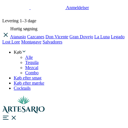
Anmeldelser
Levering
1–3 dage
Hurtig søgning
Atanasio
Cazcanes
Don Vicente
Gran Dovejo
La Luna
Legado
Lost Lore
Montagave
Salvadores
Køb
Alle
Tequila
Mezcal
Combo
Køb efter smag
Køb efter mærke
Cocktails