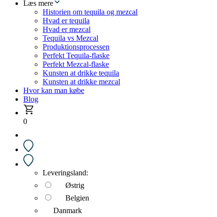
Læs mere
Historien om tequila og mezcal
Hvad er tequila
Hvad er mezcal
Tequila vs Mezcal
Produktionsprocessen
Perfekt Tequila-flaske
Perfekt Mezcal-flaske
Kunsten at drikke tequila
Kunsten at drikke mezcal
Hvor kan man købe
Blog
0
Leveringsland:
Østrig
Belgien
Danmark