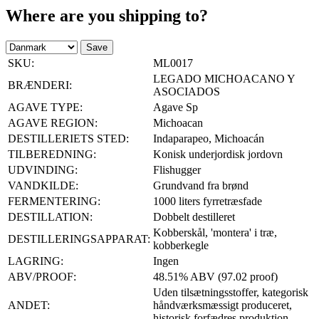
Where are you shipping to?
Save
SKU:
ML0017
LEGADO MICHOACANO Y
BRÆNDERI:
ASOCIADOS
AGAVE TYPE:
Agave Sp
AGAVE REGION:
Michoacan
DESTILLERIETS STED:
Indaparapeo, Michoacán
TILBEREDNING:
Konisk underjordisk jordovn
UDVINDING:
Flishugger
VANDKILDE:
Grundvand fra brønd
FERMENTERING:
1000 liters fyrretræsfade
DESTILLATION:
Dobbelt destilleret
Kobberskål, 'montera' i træ,
DESTILLERINGSAPPARAT:
kobberkegle
LAGRING:
Ingen
ABV/PROOF:
48.51% ABV (97.02 proof)
Uden tilsætningsstoffer, kategorisk
ANDET:
håndværksmæssigt produceret,
historisk forfædres produktion