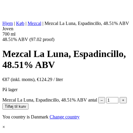
ANDET:
håndværksmæssigt produceret,
historisk forfædres produktion
ENERGIVÆRDI:
269 kcal in 100 ml
Hjem
|
Køb
|
Mezcal
|
Mezcal La Luna, Espadincillo, 48.51% ABV
Joven
700 ml
48.51% ABV (97.02 proof)
Mezcal La Luna, Espadincillo,
48.51% ABV
€
87
(inkl. moms),
€
124.29
/ liter
På lager
Mezcal La Luna, Espadincillo, 48.51% ABV antal
–
+
Tilføj til kurv
You country is Danmark
Change country
×