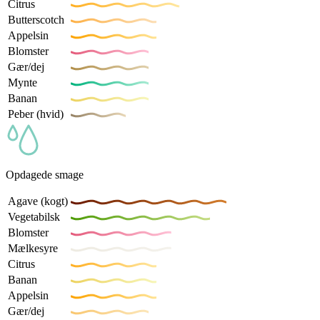
Citrus
Butterscotch
Appelsin
Blomster
Gær/dej
Mynte
Banan
Peber (hvid)
Opdagede smage
Agave (kogt)
Vegetabilsk
Blomster
Mælkesyre
Citrus
Banan
Appelsin
Gær/dej