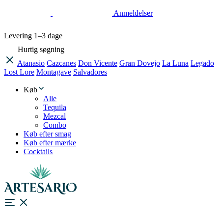
Anmeldelser
Levering
1–3 dage
Hurtig søgning
Atanasio
Cazcanes
Don Vicente
Gran Dovejo
La Luna
Legado
Lost Lore
Montagave
Salvadores
Køb
Alle
Tequila
Mezcal
Combo
Køb efter smag
Køb efter mærke
Cocktails