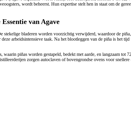
veoogsters, wordt beheerst. Hun expertise stelt hen in staat om de gere
 Essentie van Agave
tekelige bladeren worden voorzichtig verwijderd, waardoor de piña, di
eze arbeidsintensieve taak. Na het blootleggen van de piña is het tijd
os, waarin piñas worden gestapeld, bedekt met aarde, en langzaam tot 
distilleerderijen zorgen autoclaven of bovengrondse ovens voor snelle