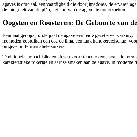
agaves is cruciaal, een vaardigheid die door jimadores, de ervaren aga
de integriteit van de piña, het hart van de agave, te onderzoeken.
Oogsten en Roosteren: De Geboorte van de
Eenmaal geoogst, ondergaat de agave een nauwgezette verwerking. De s
methoden gebruiken een coa de jima, een lang handgereedschap, voor d
omgezet in fermentabele suikers.
Traditionele ambachtslieden kiezen voor stenen ovens, zoals de horn
karakteristieke rokerige en aardse smaken aan de agave. In moderne 