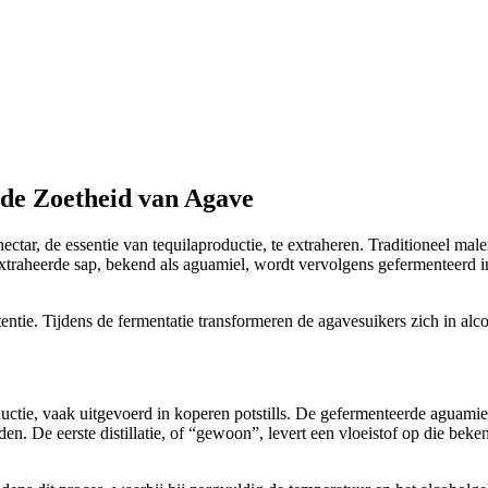
 de Zoetheid van Agave
tar, de essentie van tequilaproductie, te extraheren. Traditioneel ma
traheerde sap, bekend als aguamiel, wordt vervolgens gefermenteerd in 
ie. Tijdens de fermentatie transformeren de agavesuikers zich in alcoho
ductie, vaak uitgevoerd in koperen potstills. De gefermenteerde aguamiel
n. De eerste distillatie, of “gewoon”, levert een vloeistof op die bekend