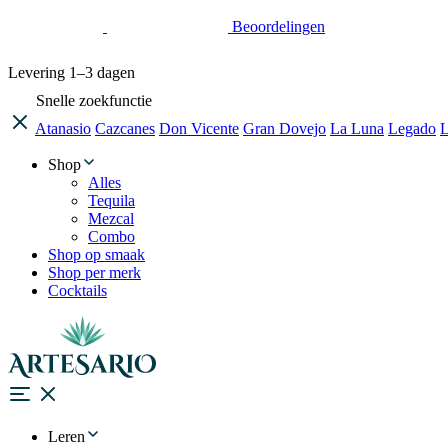
Beoordelingen
Levering
1–3 dagen
Snelle zoekfunctie
Atanasio
Cazcanes
Don Vicente
Gran Dovejo
La Luna
Legado
L
Shop
Alles
Tequila
Mezcal
Combo
Shop op smaak
Shop per merk
Cocktails
Leren