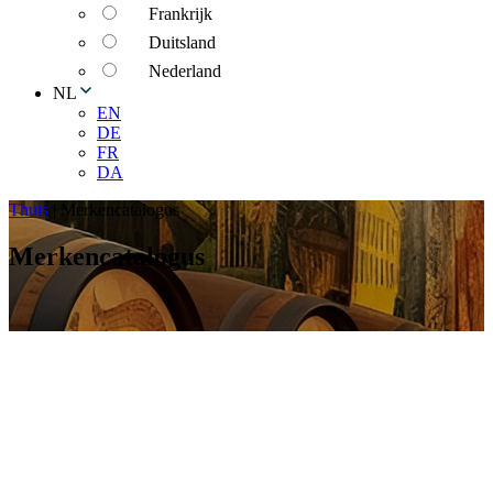
Frankrijk
Duitsland
Nederland
NL
EN
DE
FR
DA
Thuis
|
Merkencatalogus
Merkencatalogus