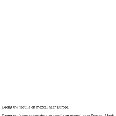
Breng uw tequila en mezcal naar Europa
Breng uw beste expressies van tequila en mezcal naar Europa. Maak