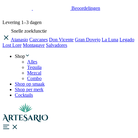
Beoordelingen
Levering
1–3 dagen
Snelle zoekfunctie
Atanasio
Cazcanes
Don Vicente
Gran Dovejo
La Luna
Legado
Lost Lore
Montagave
Salvadores
Shop
Alles
Tequila
Mezcal
Combo
Shop op smaak
Shop per merk
Cocktails