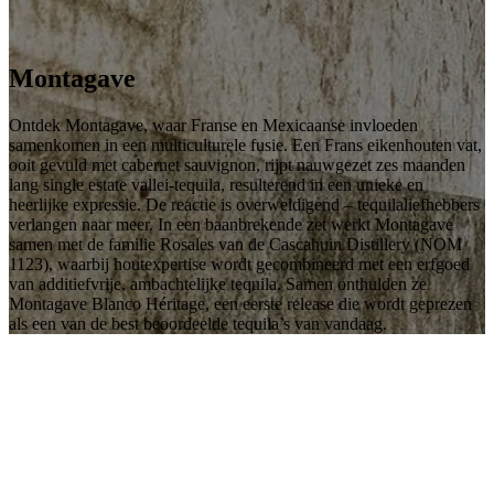
Montagave
Ontdek Montagave, waar Franse en Mexicaanse invloeden
samenkomen in een multiculturele fusie. Een Frans eikenhouten vat,
ooit gevuld met cabernet sauvignon, rijpt nauwgezet zes maanden
lang single estate vallei-tequila, resulterend in een unieke en
heerlijke expressie. De reactie is overweldigend – tequilaliefhebbers
verlangen naar meer. In een baanbrekende zet werkt Montagave
samen met de familie Rosales van de Cascahuin Distillery (NOM
1123), waarbij houtexpertise wordt gecombineerd met een erfgoed
van additiefvrije, ambachtelijke tequila. Samen onthulden ze
Montagave Blanco Héritage, een eerste release die wordt geprezen
als een van de best beoordeelde tequila’s van vandaag.