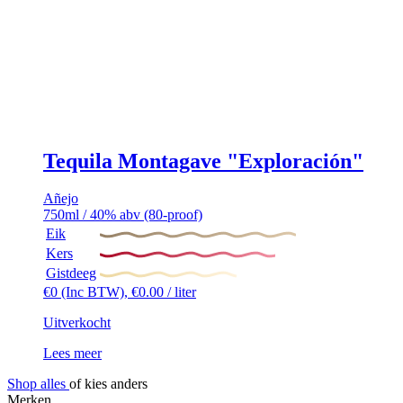
Tequila Montagave "Exploración"
Añejo
750ml / 40% abv (80-proof)
Eik
Kers
Gistdeeg
€
0
(Inc BTW),
€
0.00
/ liter
Uitverkocht
Lees meer
Shop alles
of kies anders
Merken