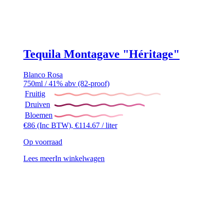
Tequila Montagave "Héritage"
Blanco
Rosa
750ml / 41% abv (82-proof)
Fruitig
Druiven
Bloemen
€
86
(Inc BTW),
€
114.67
/ liter
Op voorraad
Lees meer
In winkelwagen