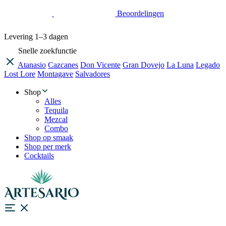
Beoordelingen
Levering
1–3 dagen
Snelle zoekfunctie
Atanasio
Cazcanes
Don Vicente
Gran Dovejo
La Luna
Legado
Lost Lore
Montagave
Salvadores
Shop
Alles
Tequila
Mezcal
Combo
Shop op smaak
Shop per merk
Cocktails