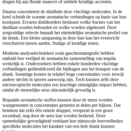
dragen bij aan florale nuances of subtiele kruidige accenten.
Daarna concentreert de distillatie deze vluchtige moleculen. In de
ketel scheidt de warmte aromatische verbindingen op basis van hun
kookpunt. Ervaren distilleerders beslissen welke fracties van het
distillaat worden behouden en welke worden afgekeurd. Deze
zorgvuldige selectie bepaalt het uiteindelijke aromatische profiel van
de drank. Een kleine aanpassing in deze fase kan het evenwicht
verschuiven tussen aardse, fruitige of kruidige tonen.
Moderne analysetechnieken zoals gaschromatografie hebben
onthuld hoe verfijnd de aromatische samenstelling van tequila
werkelijk is. Onderzoekers hebben enkele honderden vluchtige
verbindingen geïdentificeerd die bijdragen aan het bouquet van de
drank. Sommige komen in relatief hoge concentraties voor, terwijl
andere slechts in sporen aanwezig zijn. Toch kunnen zelfs deze
microscopische moleculen een krachtige zintuiglijke impact hebben,
omdat de menselijke neus uitzonderlijk gevoelig is.
Bepaalde aromatische stoffen kunnen door de mens worden
waargenomen in concentraties gemeten in delen per biljoen. Dat
betekent dat zelfs één enkele druppel, verspreid in een groot
zwembad, nog door de neus kan worden herkend. Deze
opmerkelijke gevoeligheid verklaart hoe minuscule hoeveelheden
specifieke moleculen het karakter van een hele drank kunnen