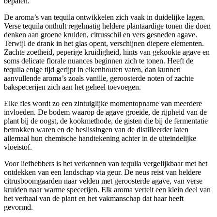
bepalen.
De aroma’s van tequila ontwikkelen zich vaak in duidelijke lagen.
Verse tequila onthult regelmatig heldere plantaardige tonen die doen
denken aan groene kruiden, citrusschil en vers gesneden agave.
Terwijl de drank in het glas opent, verschijnen diepere elementen.
Zachte zoetheid, peperige kruidigheid, hints van gekookte agave en
soms delicate florale nuances beginnen zich te tonen. Heeft de
tequila enige tijd gerijpt in eikenhouten vaten, dan kunnen
aanvullende aroma’s zoals vanille, geroosterde noten of zachte
bakspecerijen zich aan het geheel toevoegen.
Elke fles wordt zo een zintuiglijke momentopname van meerdere
invloeden. De bodem waarop de agave groeide, de rijpheid van de
plant bij de oogst, de kookmethode, de gisten die bij de fermentatie
betrokken waren en de beslissingen van de distilleerder laten
allemaal hun chemische handtekening achter in de uiteindelijke
vloeistof.
Voor liefhebbers is het verkennen van tequila vergelijkbaar met het
ontdekken van een landschap via geur. De neus reist van heldere
citrusboomgaarden naar velden met geroosterde agave, van verse
kruiden naar warme specerijen. Elk aroma vertelt een klein deel van
het verhaal van de plant en het vakmanschap dat haar heeft
gevormd.