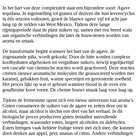
In het hart van deze complexiteit staat een bijzondere soort: Agave
tequilana. In tegenstelling tot granen of druiven die hun levenscyclus
in één seizoen voltooien, groeit de blauwe agave vijf tot acht jaar
lang op de velden van West Mexico. Tijdens deze lange
rijpingsperiode slaat de plant suikers op, samen met een breed scala
aan organische verbindingen die later de bouwstenen worden van
aroma en smaak.
De transformatie begint wanneer het hart van de agave, de
zogenaamde piña, wordt gekookt. Door de hitte worden complexe
koolhydraten afgebroken tot vergistbare suikers, terwijl tegelijkertijd
een cascade van chemische reacties wordt geactiveerd. Deze reacties
creëren nieuwe aromatische moleculen die geassocieerd worden met
karamel, gebakken fruit, warme specerijen en geroosterde zoetheid.
Het proces lijkt op wat er gebeurt wanneer brood in de oven een
goudbruine korst vormt. De chemie bouwt smaak laag voor laag op.
Tijdens de fermentatie opent zich een nieuw universum van aroma’s.
Gisten consumeren de suikers van de agave en zetten deze om in
alcohol, maar alcohol is slechts een deel van het verhaal. In dit
biologische proces produceren gisten tientallen aanvullende
verbindingen, waaronder esters, hogere alcoholen en aldehyden.
Esters brengen vaak heldere fruitige tonen met zich mee, die kunnen
doen denken aan appel, peer, ananas of citrus. Andere verbindingen