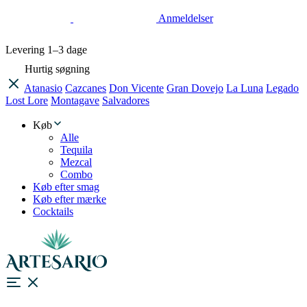
Anmeldelser
Levering
1–3 dage
Hurtig søgning
Atanasio
Cazcanes
Don Vicente
Gran Dovejo
La Luna
Legado
Lost Lore
Montagave
Salvadores
Køb
Alle
Tequila
Mezcal
Combo
Køb efter smag
Køb efter mærke
Cocktails