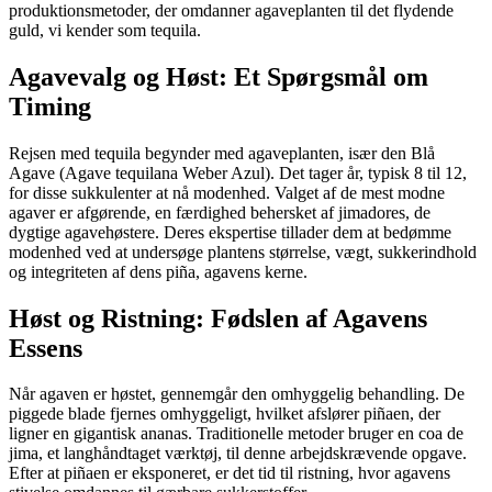
produktionsmetoder, der omdanner agaveplanten til det flydende
guld, vi kender som tequila.
Agavevalg og Høst: Et Spørgsmål om
Timing
Rejsen med tequila begynder med agaveplanten, især den Blå
Agave (Agave tequilana Weber Azul). Det tager år, typisk 8 til 12,
for disse sukkulenter at nå modenhed. Valget af de mest modne
agaver er afgørende, en færdighed behersket af jimadores, de
dygtige agavehøstere. Deres ekspertise tillader dem at bedømme
modenhed ved at undersøge plantens størrelse, vægt, sukkerindhold
og integriteten af dens piña, agavens kerne.
Høst og Ristning: Fødslen af Agavens
Essens
Når agaven er høstet, gennemgår den omhyggelig behandling. De
piggede blade fjernes omhyggeligt, hvilket afslører piñaen, der
ligner en gigantisk ananas. Traditionelle metoder bruger en coa de
jima, et langhåndtaget værktøj, til denne arbejdskrævende opgave.
Efter at piñaen er eksponeret, er det tid til ristning, hvor agavens