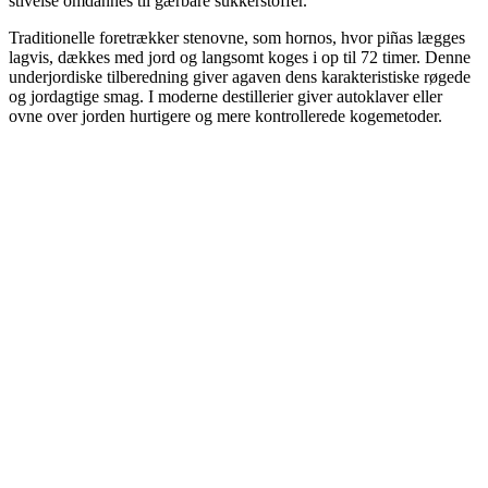
stivelse omdannes til gærbare sukkerstoffer.
Traditionelle foretrækker stenovne, som hornos, hvor piñas lægges
lagvis, dækkes med jord og langsomt koges i op til 72 timer. Denne
underjordiske tilberedning giver agaven dens karakteristiske røgede
og jordagtige smag. I moderne destillerier giver autoklaver eller
ovne over jorden hurtigere og mere kontrollerede kogemetoder.