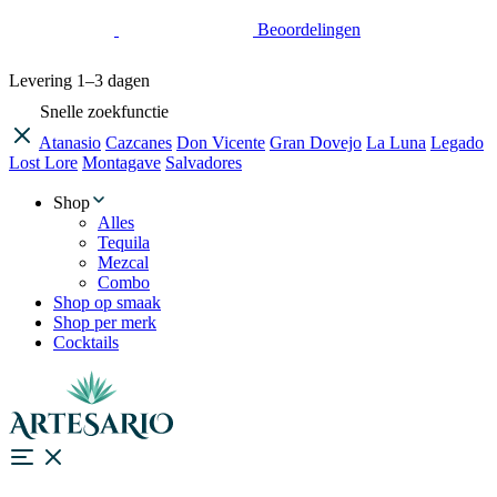
Beoordelingen
Levering
1–3 dagen
Snelle zoekfunctie
Atanasio
Cazcanes
Don Vicente
Gran Dovejo
La Luna
Legado
Lost Lore
Montagave
Salvadores
Shop
Alles
Tequila
Mezcal
Combo
Shop op smaak
Shop per merk
Cocktails