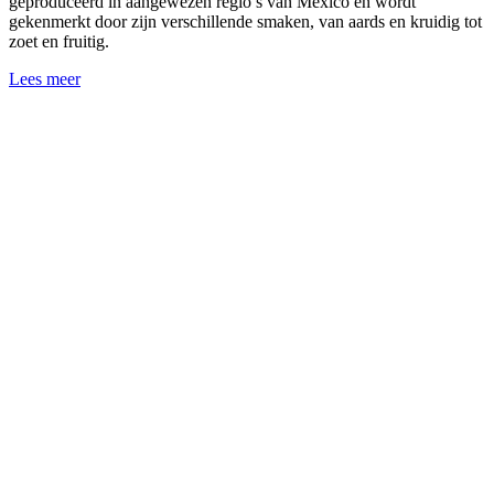
geproduceerd in aangewezen regio’s van Mexico en wordt
gekenmerkt door zijn verschillende smaken, van aards en kruidig tot
zoet en fruitig.
Lees meer