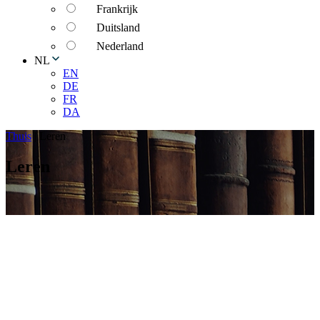
Frankrijk
Duitsland
Nederland
NL
EN
DE
FR
DA
Thuis
|
Leren
Leren