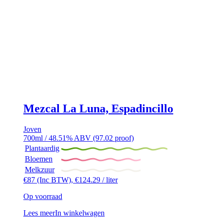
Mezcal La Luna, Espadincillo
Joven
700ml / 48.51% ABV (97.02 proof)
Plantaardig
Bloemen
Melkzuur
€
87
(Inc BTW),
€
124.29
/ liter
Op voorraad
Lees meer
In winkelwagen