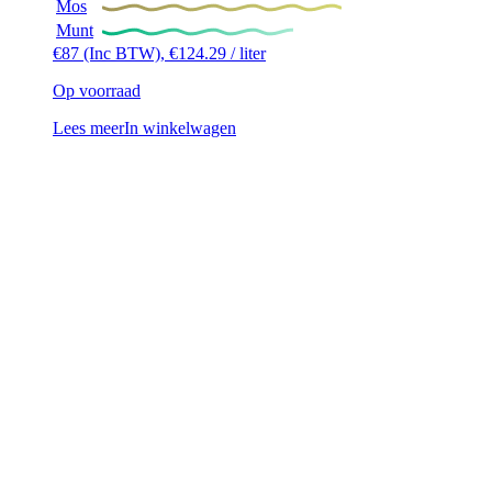
Mos
Munt
€
87
(Inc BTW),
€
124.29
/ liter
Op voorraad
Lees meer
In winkelwagen