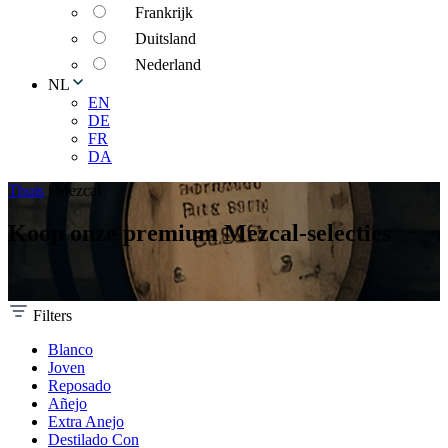
Frankrijk
Duitsland
Nederland
NL
EN
DE
FR
DA
Thuis
|
Mezcal
Koop onze premium Mezcal-selecties
Filters
Blanco
Joven
Reposado
Añejo
Extra Anejo
Destilado Con