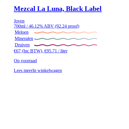
Mezcal La Luna, Black Label
Joven
700ml / 46.12% ABV (92.24 proof)
Meloen
Mineralen
Druiven
€
67
(Inc BTW),
€
95.71
/ liter
Op voorraad
Lees meer
In winkelwagen