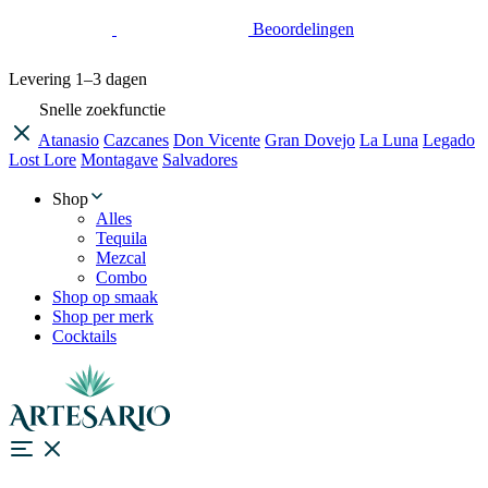
Beoordelingen
Levering
1–3 dagen
Snelle zoekfunctie
Atanasio
Cazcanes
Don Vicente
Gran Dovejo
La Luna
Legado
Lost Lore
Montagave
Salvadores
Shop
Alles
Tequila
Mezcal
Combo
Shop op smaak
Shop per merk
Cocktails